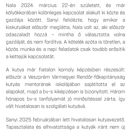
Nala 2024. március 22-én született, és már
kölyökkorában különleges kapcsolat alakult ki közte és
gazdája között. Sanyi felidézte, hogy amikor a
kiskutyákat először meglátta, Nala volt az, aki először
odaszaladt hozzá – mintha ő választotta volna
gazdáját, és nem fordítva. A kötelék azóta is töretlen, a
közös munka és a napi feladatok csak tovább erősítik
a kettejük kapcsolatát.
A kutya már fiatalon komoly képzésben részesült:
először a Veszprém Vármegyei Rendőr-főkapitányság
kutyás mentorának iskolájában sajátította el az
alapokat, majd a bv-s kiképzésen is bizonyított. Három
hónapos bv-s tanfolyamát jó minősítéssel zárta, így
vált hivatalosan is szolgálati kutyává.
Sanyi 2025 februárjában lett hivatalosan kutyavezető.
Tapasztalata és elhivatottsága a kutyák iránt nem új