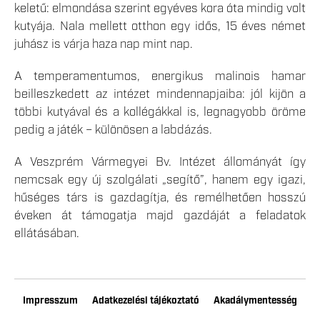
keletű: elmondása szerint egyéves kora óta mindig volt
kutyája. Nala mellett otthon egy idős, 15 éves német
juhász is várja haza nap mint nap.
A temperamentumos, energikus malinois hamar
beilleszkedett az intézet mindennapjaiba: jól kijön a
többi kutyával és a kollégákkal is, legnagyobb öröme
pedig a játék – különösen a labdázás.
A Veszprém Vármegyei Bv. Intézet állományát így
nemcsak egy új szolgálati „segítő”, hanem egy igazi,
hűséges társ is gazdagítja, és remélhetően hosszú
éveken át támogatja majd gazdáját a feladatok
ellátásában.
Impresszum
Adatkezelési tájékoztató
Akadálymentesség