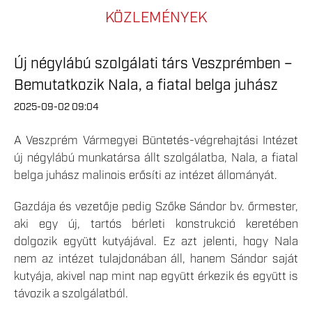
KÖZLEMÉNYEK
Új négylábú szolgálati társ Veszprémben –
Bemutatkozik Nala, a fiatal belga juhász
2025-09-02 09:04
A Veszprém Vármegyei Büntetés-végrehajtási Intézet
új négylábú munkatársa állt szolgálatba, Nala, a fiatal
belga juhász malinois erősíti az intézet állományát.
Gazdája és vezetője pedig Szőke Sándor bv. őrmester,
aki egy új, tartós bérleti konstrukció keretében
dolgozik együtt kutyájával. Ez azt jelenti, hogy Nala
nem az intézet tulajdonában áll, hanem Sándor saját
kutyája, akivel nap mint nap együtt érkezik és együtt is
távozik a szolgálatból.