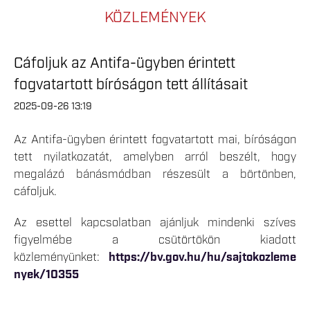
KÖZLEMÉNYEK
Cáfoljuk az Antifa-ügyben érintett
fogvatartott bíróságon tett állításait
2025-09-26 13:19
Az Antifa-ügyben érintett fogvatartott mai, bíróságon
tett nyilatkozatát, amelyben arról beszélt, hogy
megalázó bánásmódban részesült a börtönben,
cáfoljuk.
Az esettel kapcsolatban ajánljuk mindenki szíves
figyelmébe a csütörtökön kiadott
közleményünket:
https://bv.gov.hu/hu/sajtokozleme
nyek/10355