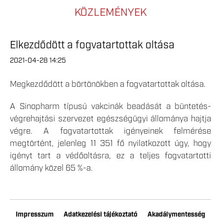
KÖZLEMÉNYEK
Elkezdődött a fogvatartottak oltása
2021-04-28 14:25
Megkezdődött a börtönökben a fogvatartottak oltása.
A Sinopharm típusú vakcinák beadását a büntetés-
végrehajtási szervezet egészségügyi állománya hajtja
végre. A fogvatartottak igényeinek felmérése
megtörtént, jelenleg 11 351 fő nyilatkozott úgy, hogy
igényt tart a védőoltásra, ez a teljes fogvatartotti
állomány közel 65 %-a.
Impresszum
Adatkezelési tájékoztató
Akadálymentesség