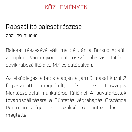
KÖZLEMÉNYEK
Rabszállító baleset részese
2021-09-01 16:10
Baleset részesévé vált ma délután a Borsod-Abaúj-
Zemplén Vármegyei Büntetés-végrehajtási Intézet
egyik rabszállítója az M7-es autópályán.
Az elsődleges adatok alapján a jármű utasai közül 2
fogvatartott megsérült, őket az Országos
Mentőszolgálat munkatársai látják el. A fogvatartottak
továbbszállítására a Büntetés-végrehajtás Országos
Parancsnoksága a szükséges intézkedéseket
megtette.