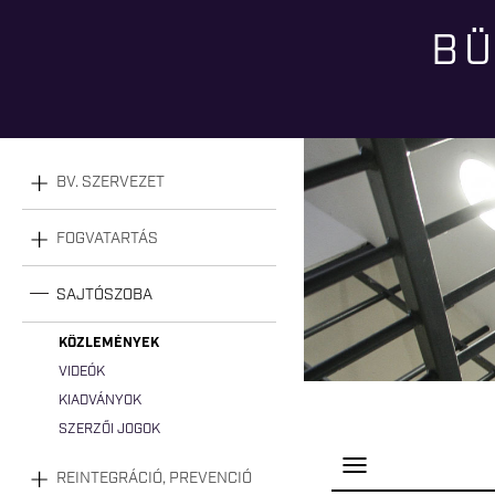
BÜ
Jelenlegi hely
BV. SZERVEZET
FOGVATARTÁS
SAJTÓSZOBA
KÖZLEMÉNYEK
VIDEÓK
KIADVÁNYOK
SZERZŐI JOGOK
P
REINTEGRÁCIÓ, PREVENCIÓ
a