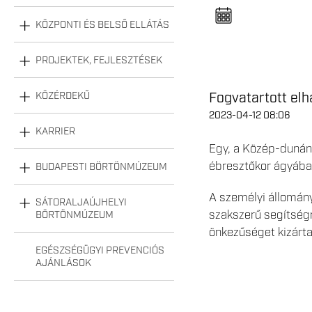
n
e
l
KÖZPONTI ÉS BELSŐ ELLÁTÁS
n
y
i
PROJEKTEK, FEJLESZTÉSEK
t
á
s
Fogvatartott elh
KÖZÉRDEKŰ
a
2023-04-12 08:06
KARRIER
Egy, a Közép-dunánt
ébresztőkor ágyában
BUDAPESTI BÖRTÖNMÚZEUM
A személyi állomány
SÁTORALJAÚJHELYI
szakszerű segítség
BÖRTÖNMÚZEUM
önkezűséget kizárta
EGÉSZSÉGÜGYI PREVENCIÓS
AJÁNLÁSOK