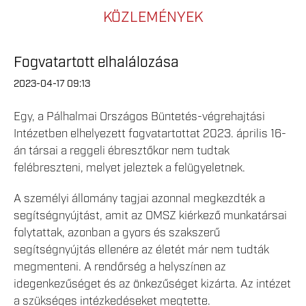
KÖZLEMÉNYEK
Fogvatartott elhalálozása
2023-04-17 09:13
Egy, a Pálhalmai Országos Büntetés-végrehajtási
Intézetben elhelyezett fogvatartottat 2023. április 16-
án társai a reggeli ébresztőkor nem tudtak
felébreszteni, melyet jeleztek a felügyeletnek.
A személyi állomány tagjai azonnal megkezdték a
segítségnyújtást, amit az OMSZ kiérkező munkatársai
folytattak, azonban a gyors és szakszerű
segítségnyújtás ellenére az életét már nem tudták
megmenteni. A rendőrség a helyszínen az
idegenkezűséget és az önkezűséget kizárta. Az intézet
a szükséges intézkedéseket megtette.