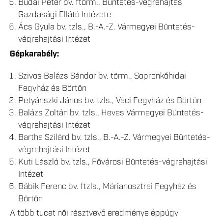
Budai Péter bv. ftörm., Büntetés-végrehajtás
Gazdasági Ellátó Intézete
Ács Gyula bv. tzls., B.-A.-Z. Vármegyei Büntetés-
végrehajtási Intézet
Gépkarabély:
Szivos Balázs Sándor bv. törm., Sopronkőhidai
Fegyház és Börtön
Petyánszki János bv. tzls., Váci Fegyház és Börtön
Balázs Zoltán bv. tzls., Heves Vármegyei Büntetés-
végrehajtási Intézet
Bartha Szilárd bv. tzls., B.-A.-Z. Vármegyei Büntetés-
végrehajtási Intézet
Kuti László bv. tzls., Fővárosi Büntetés-végrehajtási
Intézet
Bábik Ferenc bv. ftzls., Márianosztrai Fegyház és
Börtön
A több tucat női résztvevő eredménye éppúgy