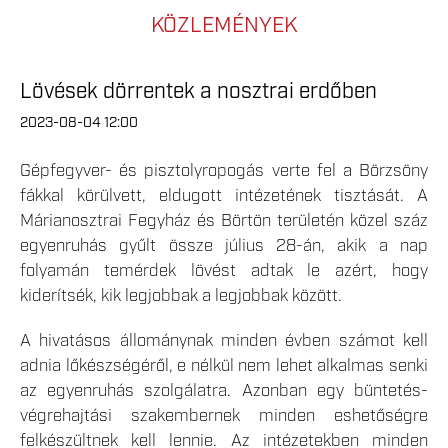
KÖZLEMÉNYEK
Lövések dörrentek a nosztrai erdőben
2023-08-04 12:00
Gépfegyver- és pisztolyropogás verte fel a Börzsöny
fákkal körülvett, eldugott intézetének tisztását. A
Márianosztrai Fegyház és Börtön területén közel száz
egyenruhás gyűlt össze július 28-án, akik a nap
folyamán temérdek lövést adtak le azért, hogy
kiderítsék, kik legjobbak a legjobbak között.
A hivatásos állománynak minden évben számot kell
adnia lőkészségéről, e nélkül nem lehet alkalmas senki
az egyenruhás szolgálatra. Azonban egy büntetés-
végrehajtási szakembernek minden eshetőségre
felkészültnek kell lennie. Az intézetekben minden