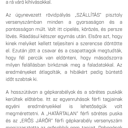
a rá váró kihívásokkal.
Az úgynevezett rövidpályás „SZÁLLÍTÁS” pisztoly
versenyszámban minden a gyorsaságon és a
pontosságon múlt. Volt itt cipelés, körözés, és persze
lövés. Ráadásul kétszer egymás után. Elsőre azt, hogy
kinek melyiket kellett teljesíteni a szerencse döntötte
el. Ezután jött a csavar és a csapattagok megtudták,
hogy fél percük van eldönteni, hogy másodszorra
milyen felállásban birkóznak meg a faladatokkal. Az
eredményeket átlagolták, a hibákért pedig büntető
időt szabtak ki.
A hosszútávon a gépkarabélyok és a sörétes puskák
kerültek előtérbe. Itt az egyenruhások férfi tagjainak
egyéni eredményeikkel is lehetőségük volt
megmérettetni. A „HATÁRTALAN” férfi sörétes puska
és az „ERŐS JÁRŐR” férfi gépkarabély versenyszám
megizzasztotta az erősebbik nem tagjait. Dobogósok