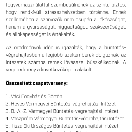
fegyverhasználattal szembesülnének az szinte biztos,
hogy rendkívüli stresszhelyzetben történne. Ennek
szellemében a szervezők nem csupán a lőkészséget,
hanem a gyorsaságot, higgadtságot, szakszerűséget,
és állóképességet is értékelték.
Az eredmények idén is igazolták, hogy a büntetés-
végrehajtásban a legjobb szakemberek dolgoznak, az
intézetek számos remek lövésszel büszkélkednek. A
végeredmény a következőképen alakult:
Összesített csapatverseny:
Váci Fegyház és Börtön
Heves Vármegyei Büntetés-végrehajtási Intézet
B.-A.-Z. Vármegyei Büntetés-végrehajtási Intézet
Veszprém Vármegyei Büntetés-végrehajtási Intézet
Tiszalöki Országos Büntetés-végrehajtási Intézet