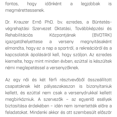
fontos, hogy időnként a legjobbak is
megmérettessenek.
Dr. Krauzer Ernő PhD. bv. ezredes, a Büntetés-
végrehajtási Szervezet Oktatási, Továbbképzési és
Rehabilitációs Központjának (BVOTRK)
igazgatóhelyettese a verseny megnyitásaként
elmondta, hogy ez a nap a sportról, a rekreációról és a
kapcsolatok ápolásáról kell, hogy szóljon. Az ezredes
kiemelte, hogy mint minden évben, ezúttal is készültek
némi meglepetéssel a versenyzőknek.
Az egy női és két férfi résztvevőből összeállított
csapatoknak két pályaszakaszon is bizonyítaniuk
kellett, és ezúttal nem csak a versenydrukkal kellett
megbirkózniuk. A szervezők – az egyenlő esélyek
biztosítása érdekében – idén nem ismertették előre a
feladatokat. Mindenki akkor és ott szembesült először