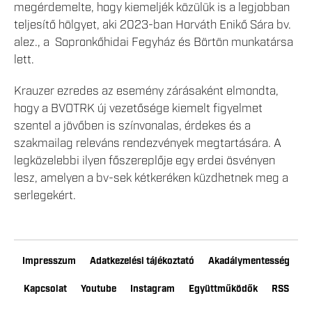
megérdemelte, hogy kiemeljék közülük is a legjobban
teljesítő hölgyet, aki 2023-ban Horváth Enikő Sára bv.
alez., a Sopronkőhidai Fegyház és Börtön munkatársa
lett.
Krauzer ezredes az esemény zárásaként elmondta,
hogy a BVOTRK új vezetősége kiemelt figyelmet
szentel a jövőben is színvonalas, érdekes és a
szakmailag releváns rendezvények megtartására. A
legközelebbi ilyen főszereplője egy erdei ösvényen
lesz, amelyen a bv-sek kétkeréken küzdhetnek meg a
serlegekért.
Impresszum
Adatkezelési tájékoztató
Akadálymentesség
Kapcsolat
Youtube
Instagram
Együttműködők
RSS