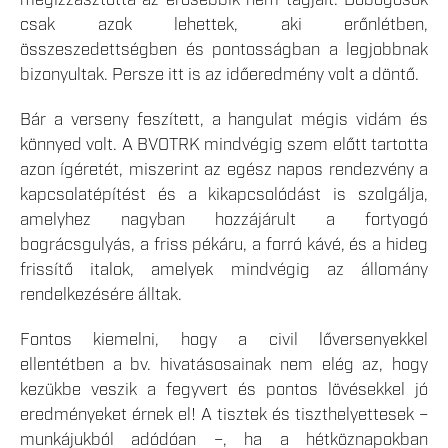
csak azok lehettek, aki erőnlétben,
összeszedettségben és pontosságban a legjobbnak
bizonyultak. Persze itt is az időeredmény volt a döntő.
Bár a verseny feszített, a hangulat mégis vidám és
könnyed volt. A BVOTRK mindvégig szem előtt tartotta
azon ígéretét, miszerint az egész napos rendezvény a
kapcsolatépítést és a kikapcsolódást is szolgálja,
amelyhez nagyban hozzájárult a fortyogó
bográcsgulyás, a friss pékáru, a forró kávé, és a hideg
frissítő italok, amelyek mindvégig az állomány
rendelkezésére álltak.
Fontos kiemelni, hogy a civil lőversenyekkel
ellentétben a bv. hivatásosainak nem elég az, hogy
kezükbe veszik a fegyvert és pontos lövésekkel jó
eredményeket érnek el! A tisztek és tiszthelyettesek –
munkájukból adódóan –, ha a hétköznapokban