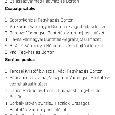
Balassagyarmati Fegyház és Börtön
Csapatpisztoly:
Sopronkőhidai Fegyház és Börtön
Veszprém Vármegyei Büntetés-végrehajtási Intézet
Baranya Vármegyei Büntetés-végrehajtási Intézet
Heves Vármegyei Büntetés-végrehajtási Intézet
B.-A.-Z. Vármegyei Büntetés-végrehajtási Intézet
Váci Fegyház és Börtön
Sörétes puska:
Tenczel Kristóf bv. szds., Váci Fegyház és Börtön
Béni János bv. alez., Veszprém Vármegyei Büntetés-
végrehajtási Intézet
Dancs András bv. ftörm., Budapesti Fegyház és
Börtön
Borbély István bv. tzls., Tiszalöki Országos
Büntetés-végrehajtási Intézet