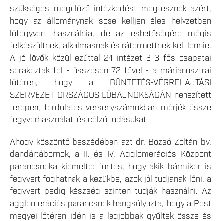
szükséges megelőző intézkedést megtesznek azért,
hogy az állománynak sose kelljen éles helyzetben
lőfegyvert használnia, de az eshetőségére mégis
felkészültnek, alkalmasnak és rátermettnek kell lennie.
A jó lövők közül ezúttal 24 intézet 3-3 fős csapatai
sorakoztak fel - összesen 72 fővel - a márianosztrai
lőtéren, hogy a BÜNTETÉS-VÉGREHAJTÁSI
SZERVEZET ORSZÁGOS LŐBAJNOKSÁGÁN nehezített
terepen, fordulatos versenyszámokban mérjék össze
fegyverhasználati és célzó tudásukat.
Ahogy köszöntő beszédében azt dr. Bozsó Zoltán bv.
dandártábornok, a II. és IV. Agglomerációs Központ
parancsnoka kiemelte: fontos, hogy akik bármikor is
fegyvert foghatnak a kezükbe, azok jól tudjanak lőni, a
fegyvert pedig készség szinten tudják használni. Az
agglomerációs parancsnok hangsúlyozta, hogy a Pest
megyei lőtéren idén is a legjobbak gyűltek össze és