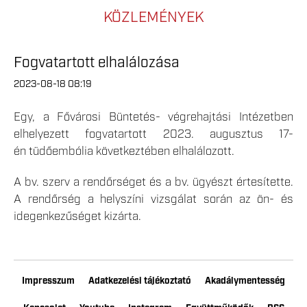
KÖZLEMÉNYEK
Fogvatartott elhalálozása
2023-08-18 08:19
Egy, a Fővárosi Büntetés- végrehajtási Intézetben
elhelyezett fogvatartott 2023. augusztus 17-
én tüdőembólia következtében elhalálozott.
A bv. szerv a rendőrséget és a bv. ügyészt értesítette.
A rendőrség a helyszíni vizsgálat során az ön- és
idegenkezűséget kizárta.
Impresszum
Adatkezelési tájékoztató
Akadálymentesség