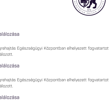
alálozása
grehajtás Egészségügyi Központban elhelyezett fogvatart
álozott.
alálozása
grehajtás Egészségügyi Központban elhelyezett fogvatart
álozott.
alálozása