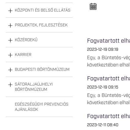
n
e
l
KÖZPONTI ÉS BELSŐ ELLÁTÁS
n
y
i
PROJEKTEK, FEJLESZTÉSEK
t
á
s
Fogvatartott elh
KÖZÉRDEKŰ
a
2023-12-19 09:19
KARRIER
Egy, a Büntetés-vé
következtében elhal
BUDAPESTI BÖRTÖNMÚZEUM
Fogvatartott elh
SÁTORALJAÚJHELYI
2023-12-19 09:15
BÖRTÖNMÚZEUM
Egy, a Büntetés-vé
következtében elhal
EGÉSZSÉGÜGYI PREVENCIÓS
AJÁNLÁSOK
Fogvatartott elh
2023-12-11 08:40