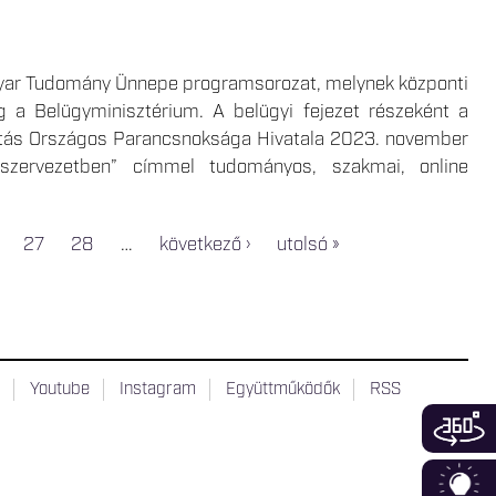
yar Tudomány Ünnepe programsorozat, melynek központi
ig a Belügyminisztérium. A belügyi fejezet részeként a
jtás Országos Parancsnoksága Hivatala 2023. november
szervezetben” címmel tudományos, szakmai, online
27
28
…
következő ›
utolsó »
t
Youtube
Instagram
Együttműködők
RSS