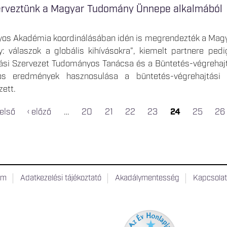
erveztünk a Magyar Tudomány Ünnepe alkalmából
os Akadémia koordinálásában idén is megrendezték a Mag
: válaszok a globális kihívásokra”, kiemelt partnere ped
ási Szervezet Tudományos Tanácsa és a Büntetés-végreha
s eredmények hasznosulása a büntetés-végrehajtási 
zett.
 első
‹ előző
…
20
21
22
23
24
25
26
um
Adatkezelési tájékoztató
Akadálymentesség
Kapcsola