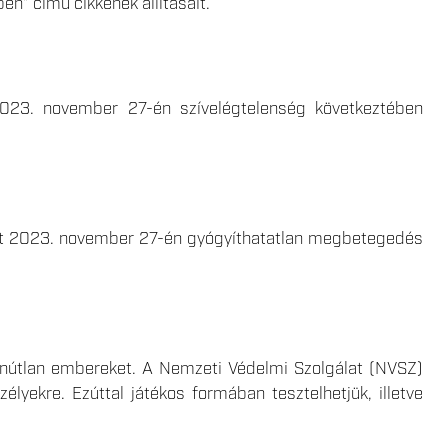
n” című cikkének állításait.
 2023. november 27-én szívelégtelenség következtében
ott 2023. november 27-én gyógyíthatatlan megbetegedés
yanútlan embereket. A Nemzeti Védelmi Szolgálat (NVSZ)
élyekre. Ezúttal játékos formában tesztelhetjük, illetve