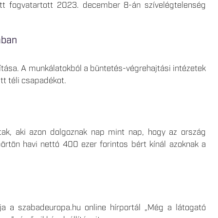
ett fogvatartott 2023. december 8-án szívelégtelenség
ában
ítása. A munkálatokból a büntetés-végrehajtási intézetek
ett téli csapadékot.
ttak, aki azon dolgoznak nap mint nap, hogy az ország
rtön havi nettó 400 ezer forintos bért kínál azoknak a
a a szabadeuropa.hu online hírportál „Még a látogató