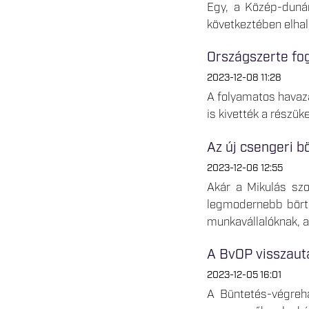
Egy, a Közép-dunán
következtében elhal
Országszerte fo
2023-12-08 11:28
A folyamatos havazá
is kivették a részük
Az új csengeri bö
2023-12-06 12:55
Akár a Mikulás szo
legmodernebb börtö
munkavállalóknak, 
A BvOP visszauta
2023-12-05 16:01
A Büntetés-végreha