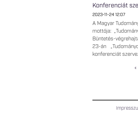
Konferenciát sz
2023-11-24 12:07
A Magyar Tudomány
mottója: „Tudomány
Büntetés-végrehajt
23-án „Tudományo
konferenciát szerve
«
OLDALAK
Impressz