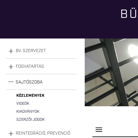
BÜ
Jelenlegi hely
BV. SZERVEZET
FOGVATARTÁS
SAJTÓSZOBA
KÖZLEMÉNYEK
VIDEÓK
KIADVÁNYOK
SZERZŐI JOGOK
P
REINTEGRÁCIÓ, PREVENCIÓ
a