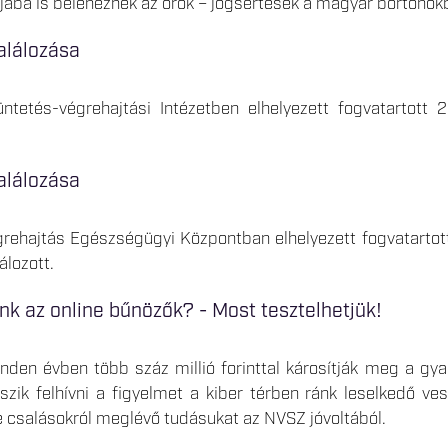
ba is belenéznek az őrök – jogsértések a magyar börtönökbe
alálozása
ntetés-végrehajtási Intézetben elhelyezett fogvatartott
alálozása
grehajtás Egészségügyi Központban elhelyezett fogvatart
álozott.
nk az online bűnözők? - Most tesztelhetjük!
inden évben több száz millió forinttal károsítják meg a g
zik felhívni a figyelmet a kiber térben ránk leselkedő vesz
ne csalásokról meglévő tudásukat az NVSZ jóvoltából.