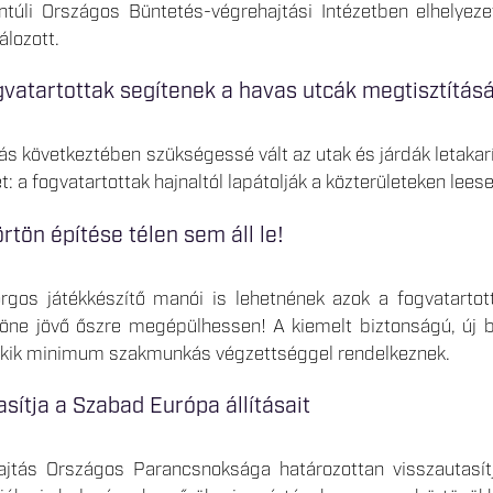
túli Országos Büntetés-végrehajtási Intézetben elhelyez
álozott.
gvatartottak segítenek a havas utcák megtisztítás
s következtében szükségessé vált az utak és járdák letakar
et: a fogvatartottak hajnaltól lapátolják a közterületeken lees
rtön építése télen sem áll le!
rgos játékkészítő manói is lehetnének azok a fogvatarto
ne jövő őszre megépülhessen! A kiemelt biztonságú, új bö
akik minimum szakmunkás végzettséggel rendelkeznek.
sítja a Szabad Európa állításait
jtás Országos Parancsnoksága határozottan visszautasítj