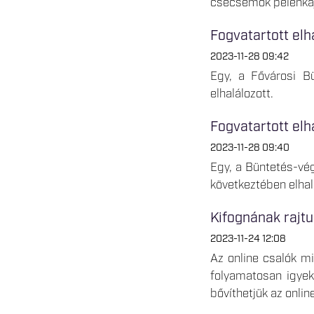
csecsemők pelenkájá
Fogvatartott elh
2023-11-28 09:42
Egy, a Fővárosi Bü
elhalálozott.
Fogvatartott elh
2023-11-28 09:40
Egy, a Büntetés-vé
következtében elhal
Kifognának rajtu
2023-11-24 12:08
Az online csalók m
folyamatosan igyeks
bővíthetjük az onli