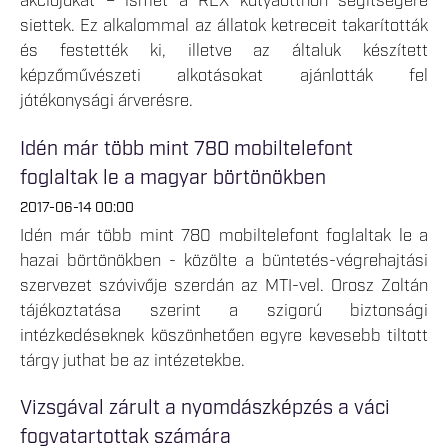
akciójukat – ismét a REX kutyaotthon segítségére
siettek. Ez alkalommal az állatok ketreceit takarították
és festették ki, illetve az általuk készített
képzőművészeti alkotásokat ajánlották fel
jótékonysági árverésre.
Idén már több mint 780 mobiltelefont
foglaltak le a magyar börtönökben
2017-06-14 00:00
Idén már több mint 780 mobiltelefont foglaltak le a
hazai börtönökben - közölte a büntetés-végrehajtási
szervezet szóvivője szerdán az MTI-vel. Orosz Zoltán
tájékoztatása szerint a szigorú biztonsági
intézkedéseknek köszönhetően egyre kevesebb tiltott
tárgy juthat be az intézetekbe.
Vizsgával zárult a nyomdászképzés a váci
fogvatartottak számára