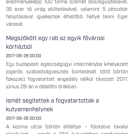
eredményeképp 100 tonna szemét összegyűjtésével,
35 ezer tő virág elültetésével, valamint 5 játszótér
felújításával igyekeztek élhetőbb hellyé tenni Eger
városát.
Megszökött egy rab az egyik fővárosi
kórházból
2017-06-28 00:00
Egy budapesti egészségügyi intézménybe kihelyezett
jogerős szabadságvesztés büntetését töltő börtön
fokozatú fogvatartott engedély nélkül távozott 2017.
június 28-án a délelőtti órákban.
Ismét segítettek a fogvatartottak a
kutyamenhelynek
2017-06-26 00:00
A kozma utcai börtön elítéltjei – folytatva tavalyi