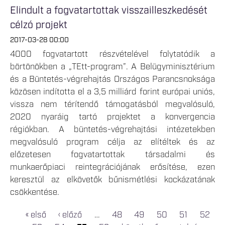
Elindult a fogvatartottak visszailleszkedését
célzó projekt
2017-03-28 00:00
4000 fogvatartott részvételével folytatódik a
börtönökben a „TEtt-program”. A Belügyminisztérium
és a Büntetés-végrehajtás Országos Parancsnoksága
közösen indította el a 3,5 milliárd forint európai uniós,
vissza nem térítendő támogatásból megvalósuló,
2020 nyaráig tartó projektet a konvergencia
régiókban. A büntetés-végrehajtási intézetekben
megvalósuló program célja az elítéltek és az
előzetesen fogvatartottak társadalmi és
munkaerőpiaci reintegrációjának erősítése, ezen
keresztül az elkövetők bűnismétlési kockázatának
csökkentése.
« első
‹ előző
…
48
49
50
51
52