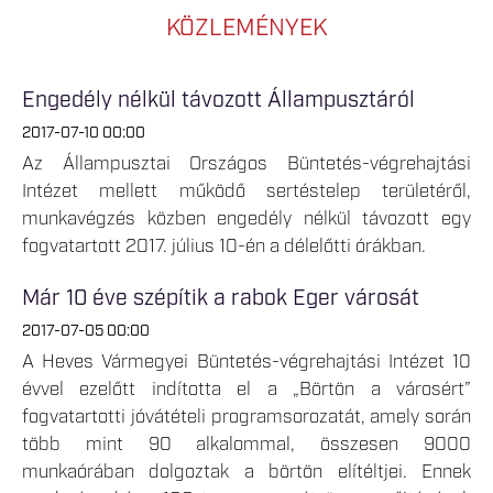
KÖZLEMÉNYEK
Engedély nélkül távozott Állampusztáról
2017-07-10 00:00
Az Állampusztai Országos Büntetés-végrehajtási
Intézet mellett működő sertéstelep területéről,
munkavégzés közben engedély nélkül távozott egy
fogvatartott 2017. július 10-én a délelőtti órákban.
Már 10 éve szépítik a rabok Eger városát
2017-07-05 00:00
A Heves Vármegyei Büntetés-végrehajtási Intézet 10
évvel ezelőtt indította el a „Börtön a városért”
fogvatartotti jóvátételi programsorozatát, amely során
több mint 90 alkalommal, összesen 9000
munkaórában dolgoztak a börtön elítéltjei. Ennek