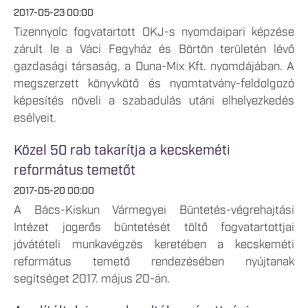
2017-05-23 00:00
Tizennyolc fogvatartott OKJ-s nyomdaipari képzése
zárult le a Váci Fegyház és Börtön területén lévő
gazdasági társaság, a Duna-Mix Kft. nyomdájában. A
megszerzett könyvkötő és nyomtatvány-feldolgozó
képesítés növeli a szabadulás utáni elhelyezkedés
esélyeit.
Közel 50 rab takarítja a kecskeméti
református temetőt
2017-05-20 00:00
A Bács-Kiskun Vármegyei Büntetés-végrehajtási
Intézet jogerős büntetését töltő fogvatartottjai
jóvátételi munkavégzés keretében a kecskeméti
református temető rendezésében nyújtanak
segítséget 2017. május 20-án.