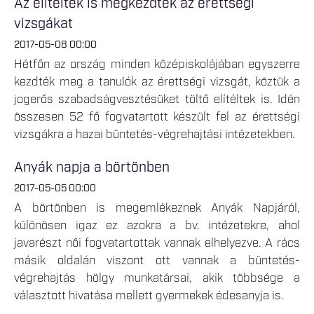
Az elítéltek is megkezdték az érettségi
vizsgákat
2017-05-08 00:00
Hétfőn az ország minden középiskolájában egyszerre
kezdték meg a tanulók az érettségi vizsgát, köztük a
jogerős szabadságvesztésüket töltő elítéltek is. Idén
összesen 52 fő fogvatartott készült fel az érettségi
vizsgákra a hazai büntetés-végrehajtási intézetekben.
Anyák napja a börtönben
2017-05-05 00:00
A börtönben is megemlékeznek Anyák Napjáról,
különösen igaz ez azokra a bv. intézetekre, ahol
javarészt női fogvatartottak vannak elhelyezve. A rács
másik oldalán viszont ott vannak a büntetés-
végrehajtás hölgy munkatársai, akik többsége a
választott hivatása mellett gyermekek édesanyja is.