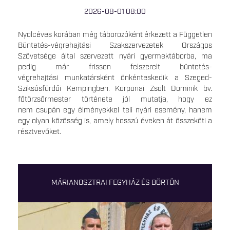
2026-08-01 08:00
Nyolcéves korában még táborozóként érkezett a Független
Büntetés-végrehajtási Szakszervezetek Országos
Szövetsége által szervezett nyári gyermektáborba, ma
pedig már frissen felszerelt büntetés-
végrehajtási munkatársként önkénteskedik a Szeged-
Sziksósfürdői Kempingben. Korponai Zsolt Dominik bv.
főtörzsőrmester története jól mutatja, hogy ez
nem csupán egy élményekkel teli nyári esemény, hanem
egy olyan közösség is, amely hosszú éveken át összeköti a
résztvevőket.
MÁRIANOSZTRAI FEGYHÁZ ÉS BÖRTÖN