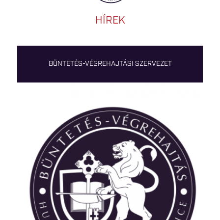
HÍREK
BÜNTETÉS-VÉGREHAJTÁSI SZERVEZET