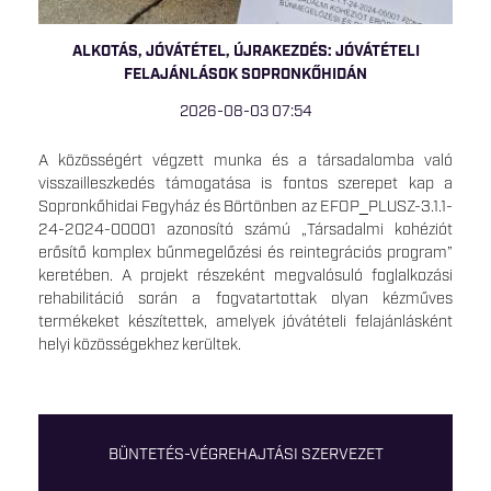
ALKOTÁS, JÓVÁTÉTEL, ÚJRAKEZDÉS: JÓVÁTÉTELI
FELAJÁNLÁSOK SOPRONKŐHIDÁN
2026-08-03 07:54
A közösségért végzett munka és a társadalomba való
visszailleszkedés támogatása is fontos szerepet kap a
Sopronkőhidai Fegyház és Börtönben az EFOP_PLUSZ-3.1.1-
24-2024-00001 azonosító számú „Társadalmi kohéziót
erősítő komplex bűnmegelőzési és reintegrációs program”
keretében. A projekt részeként megvalósuló foglalkozási
rehabilitáció során a fogvatartottak olyan kézműves
termékeket készítettek, amelyek jóvátételi felajánlásként
helyi közösségekhez kerültek.
BÜNTETÉS-VÉGREHAJTÁSI SZERVEZET