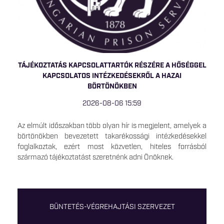
TÁJÉKOZTATÁS KAPCSOLATTARTÓK RÉSZÉRE A HŐSÉGGEL
KAPCSOLATOS INTÉZKEDÉSEKRŐL A HAZAI
BÖRTÖNÖKBEN
2026-08-06 15:59
Az elmúlt időszakban több olyan hír is megjelent, amelyek a
börtönökben bevezetett takarékossági intézkedésekkel
foglalkoztak, ezért most közvetlen, hiteles forrásból
származó tájékoztatást szeretnénk adni Önöknek.
BÜNTETÉS-VÉGREHAJTÁSI SZERVEZET