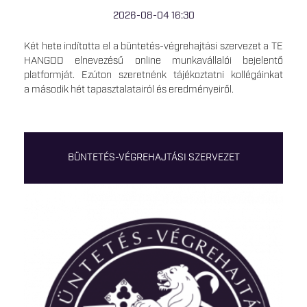
2026-08-04 16:30
Két hete indította el a büntetés-végrehajtási szervezet a TE
HANGOD elnevezésű online munkavállalói bejelentő
platformját. Ezúton szeretnénk tájékoztatni kollégáinkat
a második hét tapasztalatairól és eredményeiről.
BÜNTETÉS-VÉGREHAJTÁSI SZERVEZET