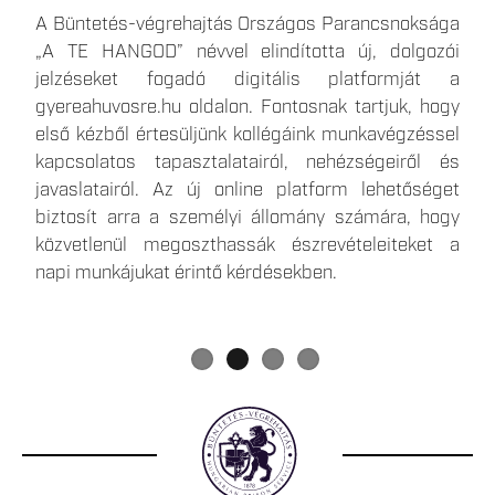
Az elmúlt időszakban több olyan hír is megjelent,
A Büntetés-végrehajtás Országos Parancsnoksága
A büntetések, az intézkedések, egyes
Egy 1500 fő befogadására képes, kiemelt
amelyek a börtönökben bevezetett takarékossági
„A TE HANGOD” névvel elindította új, dolgozói
kényszerintézkedések és a szabálysértési elzárás
biztonságú, új börtön épül Csengeren, amely közel
intézkedésekkel foglalkoztak, ezért most közvetlen,
jelzéseket fogadó digitális platformját a
végrehajtásáról szóló 2013. évi CCXL. törvényben
700 ember számára teremt munkalehetőséget a
hiteles forrásból származó tájékoztatást
gyereahuvosre.hu oldalon. Fontosnak tartjuk, hogy
foglalt telekommunikációs eszköz útján történő
térségben. Csengeren a januártól várható
szeretnénk adni Önöknek.
első kézből értesüljünk kollégáink munkavégzéssel
kapcsolattartás gyakorlati végrehajtása a Skype
körletfelügyelői illetmény eléri a havi nettó 400
kapcsolatos tapasztalatairól, nehézségeiről és
alkalmazás megszűnése okán 2025. május 5.
ezer forintot, a jelentkezés minimális feltétele a
javaslatairól. Az új online platform lehetőséget
napjától megváltozik.
szakmunkás végzettség. Részletes információk a
biztosít arra a személyi állomány számára, hogy
büntetés végrehajtási szervezet karrieroldalán, a
közvetlenül megoszthassák észrevételeiteket a
gyereahuvosre.hu
-n és
napi munkájukat érintő kérdésekben.
a
www.facebook.com/bvcsenger
közösségi média
felületen érhetőek el.