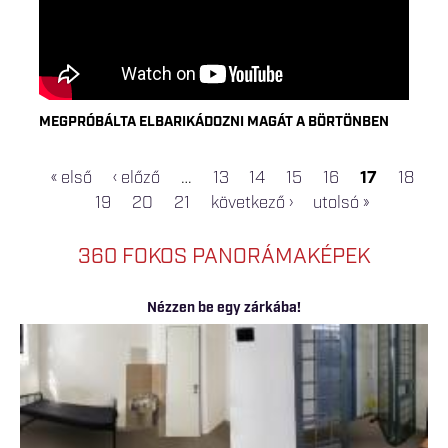
MEGPRÓBÁLTA ELBARIKÁDOZNI MAGÁT A BÖRTÖNBEN
« első
‹ előző
…
13
14
15
16
17
18
OLDALAK
19
20
21
következő ›
utolsó »
360 FOKOS PANORÁMAKÉPEK
Nézzen be egy zárkába!