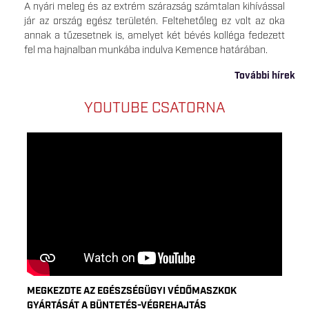
A nyári meleg és az extrém szárazság számtalan kihívással
jár az ország egész területén. Feltehetőleg ez volt az oka
annak a tűzesetnek is, amelyet két bévés kolléga fedezett
fel ma hajnalban munkába indulva Kemence határában.
További hírek
YOUTUBE CSATORNA
MEGKEZDTE AZ EGÉSZSÉGÜGYI VÉDŐMASZKOK
GYÁRTÁSÁT A BÜNTETÉS-VÉGREHAJTÁS