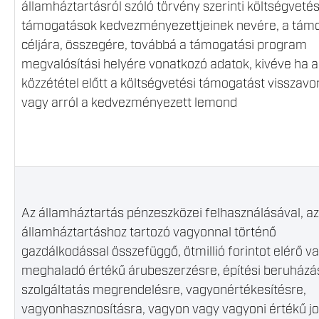
államháztartásról szóló törvény szerinti költségvetés
támogatások kedvezményezettjeinek nevére, a tám
céljára, összegére, továbbá a támogatási program
megvalósítási helyére vonatkozó adatok, kivéve ha a
közzététel előtt a költségvetési támogatást visszavo
vagy arról a kedvezményezett lemond
Az államháztartás pénzeszközei felhasználásával, az
államháztartáshoz tartozó vagyonnal történő
gazdálkodással összefüggő, ötmillió forintot elérő va
meghaladó értékű árubeszerzésre, építési beruházá
szolgáltatás megrendelésre, vagyonértékesítésre,
vagyonhasznosításra, vagyon vagy vagyoni értékű j