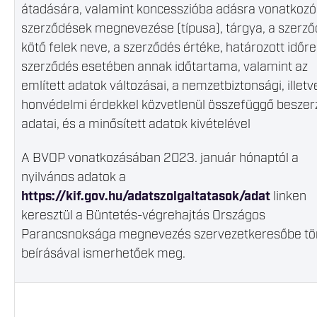
átadására, valamint koncesszióba adásra vonatkozó
szerződések megnevezése (típusa), tárgya, a szerző
kötő felek neve, a szerződés értéke, határozott időre
szerződés esetében annak időtartama, valamint az
említett adatok változásai, a nemzetbiztonsági, illetv
honvédelmi érdekkel közvetlenül összefüggő besze
adatai, és a minősített adatok kivételével
A BVOP vonatkozásában 2023. január hónaptól a
nyilvános adatok a
https://kif.gov.hu/adatszolgaltatasok/adat
linken
keresztül a Büntetés-végrehajtás Országos
Parancsnoksága megnevezés szervezetkeresőbe tö
beírásával ismerhetőek meg.