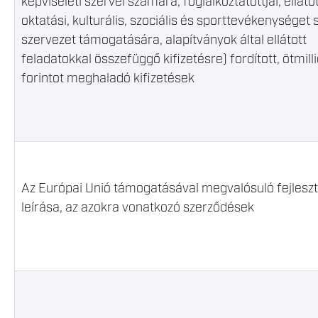
képviseleti szervei számára, foglalkoztatottjai, ellátot
oktatási, kulturális, szociális és sporttevékenységet 
szervezet támogatására, alapítványok által ellátott
feladatokkal összefüggő kifizetésre) fordított, ötmill
forintot meghaladó kifizetések
Az Európai Unió támogatásával megvalósuló fejlesz
leírása, az azokra vonatkozó szerződések