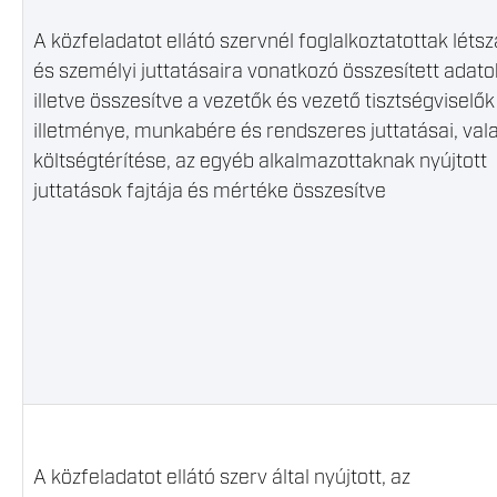
A közfeladatot ellátó szervnél foglalkoztatottak lét
és személyi juttatásaira vonatkozó összesített adato
illetve összesítve a vezetők és vezető tisztségviselők
illetménye, munkabére és rendszeres juttatásai, val
költségtérítése, az egyéb alkalmazottaknak nyújtott
juttatások fajtája és mértéke összesítve
A közfeladatot ellátó szerv által nyújtott, az