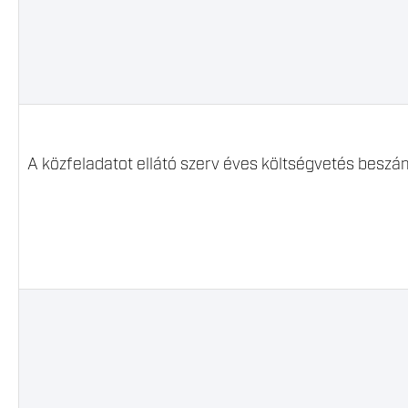
A közfeladatot ellátó szerv éves költségvetés beszá