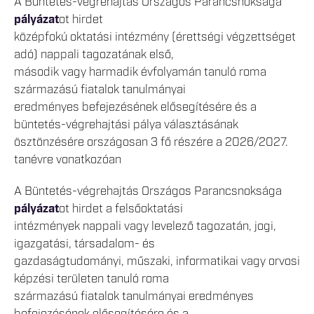
A Büntetés-végrehajtás Országos Parancsnoksága
pályázat
ot hirdet
középfokú oktatási intézmény (érettségi végzettséget
adó) nappali tagozatának első,
második vagy harmadik évfolyamán tanuló roma
származású fiatalok tanulmányai
eredményes befejezésének elősegítésére és a
büntetés-végrehajtási pálya választásának
ösztönzésére országosan 3 fő részére a 2026/2027.
tanévre vonatkozóan
A Büntetés-végrehajtás Országos Parancsnoksága
pályázat
ot hirdet a felsőoktatási
intézmények nappali vagy levelező tagozatán, jogi,
igazgatási, társadalom- és
gazdaságtudományi, műszaki, informatikai vagy orvosi
képzési területen tanuló roma
származású fiatalok tanulmányai eredményes