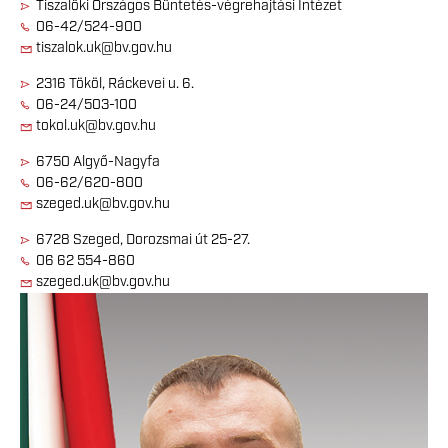
Tiszalöki Országos Büntetés-végrehajtási Intézet
06-42/524-900
tiszalok.uk@bv.gov.hu
2316 Tököl, Ráckevei u. 6.
06-24/503-100
tokol.uk@bv.gov.hu
6750 Algyő-Nagyfa
06-62/620-800
szeged.uk@bv.gov.hu
6728 Szeged, Dorozsmai út 25-27.
06 62 554-860
szeged.uk@bv.gov.hu