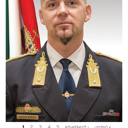
1
2
3
4
5
következő ›
utolsó »