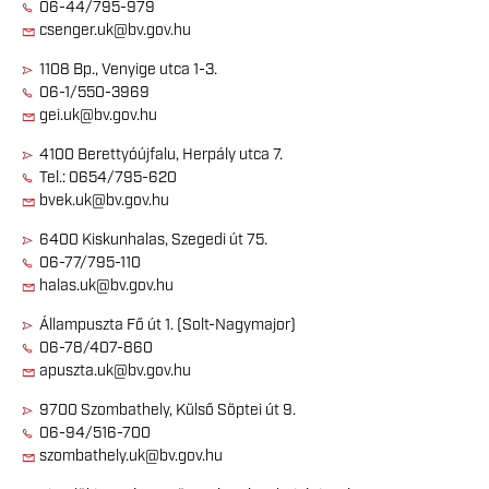
06-44/795-979
csenger.uk@bv.gov.hu
1108 Bp., Venyige utca 1-3.
06-1/550-3969
gei.uk@bv.gov.hu
4100 Berettyóújfalu, Herpály utca 7.
Tel.: 0654/795-620
bvek.uk@bv.gov.hu
6400 Kiskunhalas, Szegedi út 75.
06-77/795-110
halas.uk@bv.gov.hu
Állampuszta Fő út 1. (Solt-Nagymajor)
06-78/407-860
apuszta.uk@bv.gov.hu
9700 Szombathely, Külső Söptei út 9.
06-94/516-700
szombathely.uk@bv.gov.hu