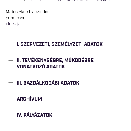
Oldalak
Matos Máté bv. ezredes
parancsnok
Életrajz
I. SZERVEZETI, SZEMÉLYZETI ADATOK
II. TEVÉKENYSÉGRE, MŰKÖDÉSRE
VONATKOZÓ ADATOK
III. GAZDÁLKODÁSI ADATOK
ARCHÍVUM
IV. PÁLYÁZATOK
A Szabolcs-Szatmár-Bereg Vármegyei Büntetés-