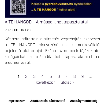
A TE HANGOD – A második hét tapasztalatai
2026-08-04 16:30
Két hete indította el a büntetés-végrehajtási szervezet
a TE HANGOD elnevezésű online munkavállalói
bejelentő platformját. Ezúton szeretnénk tájékoztatni
kollégáinkat a második hét tapasztalatairól és
eredményeiről.
1
2
3
4
5
6
7
8
9
…
OLDALAK
következő ›
utolsó »
Impresszum
Adatkezelési tájékoztató
Akadálymentesség