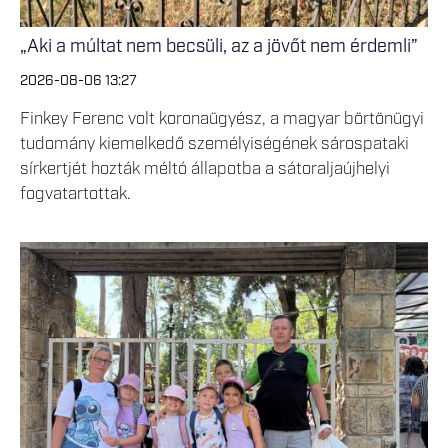
„Aki a múltat nem becsüli, az a jövőt nem érdemli”
2026-08-06 13:27
Finkey Ferenc volt koronaügyész, a magyar börtönügyi
tudomány kiemelkedő személyiségének sárospataki
sírkertjét hozták méltó állapotba a sátoraljaújhelyi
fogvatartottak.