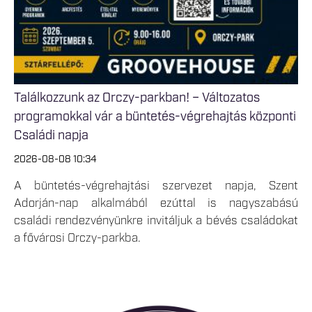
Találkozzunk az Orczy-parkban! – Változatos
programokkal vár a büntetés-végrehajtás központi
Családi napja
2026-08-08 10:34
A büntetés-végrehajtási szervezet napja, Szent
Adorján-nap alkalmából ezúttal is nagyszabású
családi rendezvényünkre invitáljuk a bévés családokat
a fővárosi Orczy-parkba.