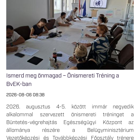
Ismerd meg önmagad – Önismereti Tréning a
BvEK-ban
2026-08-06 08:38
2026. augusztus 4-5. között immár negyedik
alkalommal szervezett önismereti tréninget a
Büntetés-végrehajtás Egészségügyi Központ az
állománya részére a Belügyminisztérium
Vezetőképzési és Továbbképzési Főosztály trénere