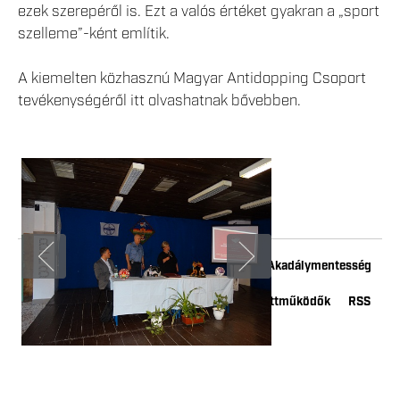
ezek szerepéről is. Ezt a valós értéket gyakran a „sport
szelleme”-ként említik.
A kiemelten közhasznú Magyar Antidopping Csoport
tevékenységéről itt olvashatnak bővebben.
Impresszum
Adatkezelési tájékoztató
Akadálymentesség
Kapcsolat
Youtube
Instagram
Együttműködők
RSS