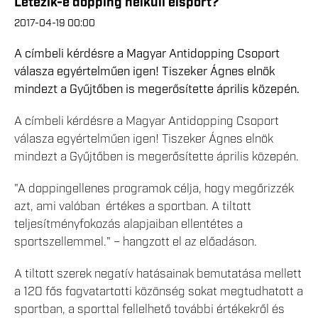
Létezik-e dopping nélküli élsport?
2017-04-19 00:00
A címbeli kérdésre a Magyar Antidopping Csoport
válasza egyértelműen igen! Tiszeker Ágnes elnök
mindezt a Gyűjtőben is megerősítette április közepén.
A címbeli kérdésre a Magyar Antidopping Csoport
válasza egyértelműen igen! Tiszeker Ágnes elnök
mindezt a Gyűjtőben is megerősítette április közepén.
"A doppingellenes programok célja, hogy megőrizzék
azt, ami valóban értékes a sportban. A tiltott
teljesítményfokozás alapjaiban ellentétes a
sportszellemmel." – hangzott el az előadáson.
A tiltott szerek negatív hatásainak bemutatása mellett
a 120 fős fogvatartotti közönség sokat megtudhatott a
sportban, a sporttal fellelhető további értékekről és