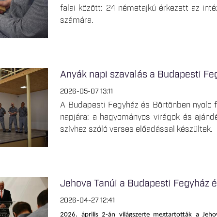
falai között: 24 németajkú érkezett az int
számára.
Anyák napi szavalás a Budapesti Fe
2026-05-07 13:11
A Budapesti Fegyház és Börtönben nyolc f
napjára: a hagyományos virágok és ajándék
szívhez szóló verses előadással készültek.
Jehova Tanúi a Budapesti Fegyház 
2026-04-27 12:41
2026. április 2-án v
ilágszerte megtartották a Jeho