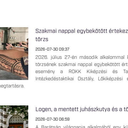
Szakmai nappal egybekötött értekezle
törzs
2026-07-30 09:37
2026. július 27-én második alkalommal k
törzsének szakmai nappal egybekötött ér
esemény a ROKK Kiképzési és Tanf
Intézkedéstaktikai Osztály, Lőkiképzési
megtartásra.
Logen, a mentett juhászkutya és a 
2026-07-30 06:59
A Barátság világnapja alkalmából egy kü