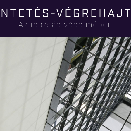
Ugrás a
NTETÉS-VÉGREHAJ
tartalomra
Az igazság védelmében