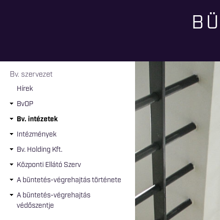
BÜ
Jelenlegi hely
Bv. szervezet
Hírek
BvOP
Bv. intézetek
Intézmények
Bv. Holding Kft.
Központi Ellátó Szerv
A büntetés-végrehajtás története
A büntetés-végrehajtás
védőszentje