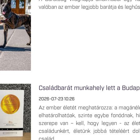
valóban az ember legjobb barátja és leghű
Családbarát munkahely lett a Budap
2026-07-23 10:26
Az ember életét meghatározza: a magánéle
elhatárolhatóak, szinte egybe fonódnak, hi
szerepe van – kell, hogy legyen - az éle
családunkért, életünk jobbá tételéért d
család.