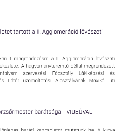
tet tartott a II. Agglomeráció lövészeti
erült megrendezésre a II. Agglomeráció lövészeti
tekezlete. A hagyományteremtő céllal megrendezett
olyam szervezési Főosztály Lőkiképzési és
 és Lőtér üzemeltetési Alosztályának Mexikói úti
törzsőrmester barátsága - VIDEÓVAL
lönleges baráti kapcsolatot mutatunk be. A kutya