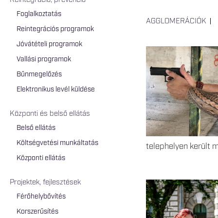
Reintegráció, prevenció
Foglalkoztatás
AGGLOMERÁCIÓK
Reintegrációs programok
Jóvátételi programok
Vallási programok
Bűnmegelőzés
Elektronikus levél küldése
Központi és belső ellátás
Belső ellátás
Költségvetési munkáltatás
telephelyen került 
Központi ellátás
Projektek, fejlesztések
Férőhelybővítés
Korszerűsítés