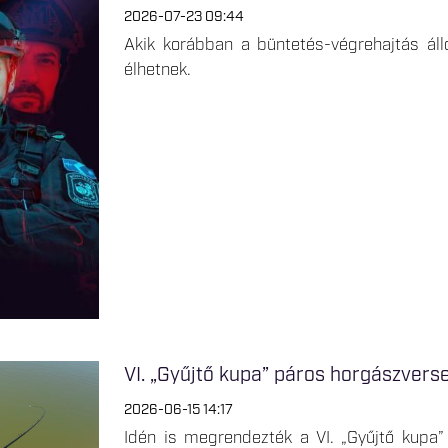
2026-07-23 09:44
Akik korábban a büntetés-végrehajtás áll
élhetnek.
VI. „Gyűjtő kupa” páros horgászvers
2026-06-15 14:17
Idén is megrendezték a VI. „Gyűjtő kupa