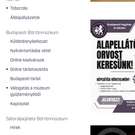
Toborzás
Álláspályázatok
Budapesti Börtönmúzeum
Küldetésnyilatkozat
Nyilvántartásba vétel
Online kiadványok
Online tárlatvezetés
Budapesti tárlat
Válogatás a múzeum
gyűjteményéből
Kapcsolat
Sátoraljaújhelyi Börtönmúzeum
Hírek