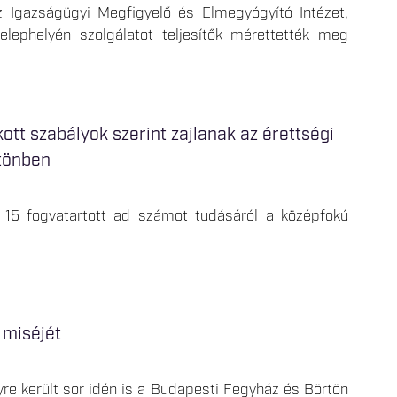
 Igazságügyi Megfigyelő és Elmegyógyító Intézet,
elephelyén szolgálatot teljesítők mérettették meg
tt szabályok szerint zajlanak az érettségi
rtönben
15 fogvatartott ad számot tudásáról a középfokú
 miséjét
re került sor idén is a Budapesti Fegyház és Börtön