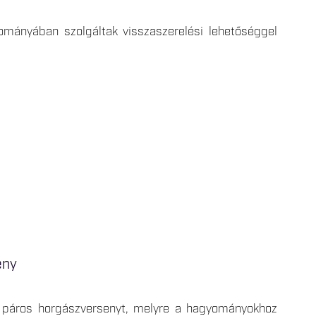
ományában szolgáltak visszaszerelési lehetőséggel
eny
” páros horgászversenyt, melyre a hagyományokhoz