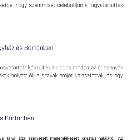
ézetbe, hogy szentmisét celebráljon a fogvatartottak
gyház és Börtönben
ogvatartott készült különleges módon az édesanyák
ok helyett ők a szavak erejét választották, és egy
és Börtönben
va Tanúi által szervezett megemlékezést Krisztus haláláról. Az