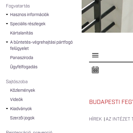
Fogvatartás
Hasznos információk
Speciális részlegek
Kártalanítás
A büntetés-végrehajtási pártfogó
felügyelet
P
Panasziroda
a
n
Ügyfélfogadás
e
l
n
Sajtószoba
y
i
Közlemények
t
á
Videók
s
BUDAPESTI FEG
a
Kiadványok
Szerzői jogok
HÍREK
AZ INTÉZET