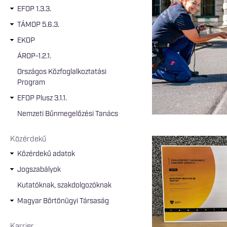
EFOP 1.3.3.
TÁMOP 5.6.3.
EKOP
ÁROP-1.2.1.
Országos Közfoglalkoztatási
Program
EFOP Plusz 3.1.1.
Nemzeti Bűnmegelőzési Tanács
Közérdekű
Közérdekű adatok
Jogszabályok
Kutatóknak, szakdolgozóknak
Magyar Börtönügyi Társaság
Karrier