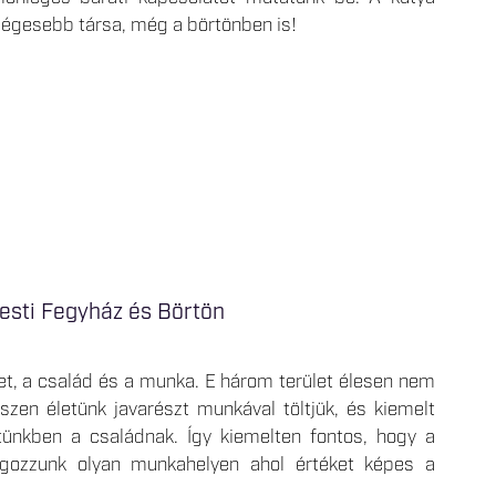
ségesebb társa, még a börtönben is!
esti Fegyház és Börtön
t, a család és a munka. E három terület élesen nem
szen életünk javarészt munkával töltjük, és kiemelt
tünkben a családnak. Így kiemelten fontos, hogy a
olgozzunk olyan munkahelyen ahol értéket képes a