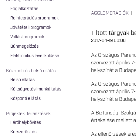
Reintegráció, prevenció
Foglalkoztatás
AGGLOMERÁCIÓK
Reintegrációs programok
Jóvátételi programok
Tiltott tárgyak
Vallási programok
2017-04-19 00:00
Bűnmegelőzés
Az Országos Paranc
Elektronikus levél küldése
szervezett április 
helyszínét a Budape
Központi és belső ellátás
Belső ellátás
Az Országos Paranc
Költségvetési munkáltatás
szervezett április 
Központi ellátás
helyszínét a Budape
A Biztonsági Szolgá
Projektek, fejlesztések
értékelése mellett 
Férőhelybővítés
Korszerűsítés
Az ellenőrzések ere