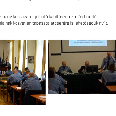
 nagy kockázatot jelentő kábítószerekre és bódító
jainak közvetlen tapasztalatcserére is lehetőségük nyílt.