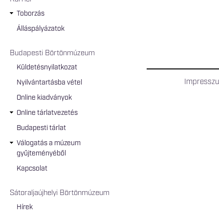
Toborzás
Álláspályázatok
Budapesti Börtönmúzeum
Küldetésnyilatkozat
Impressz
Nyilvántartásba vétel
Online kiadványok
Online tárlatvezetés
Budapesti tárlat
Válogatás a múzeum
gyűjteményéből
Kapcsolat
Sátoraljaújhelyi Börtönmúzeum
Hírek