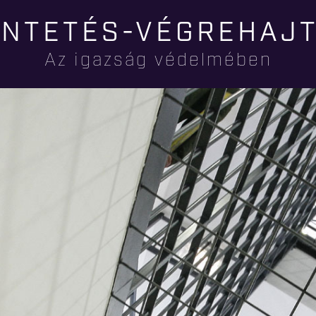
Ugrás a
NTETÉS-VÉGREHAJ
tartalomra
Az igazság védelmében