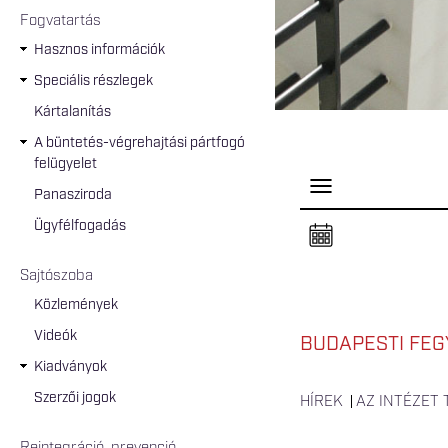
Fogvatartás
Hasznos információk
Speciális részlegek
Kártalanítás
A büntetés-végrehajtási pártfogó
felügyelet
P
Panasziroda
a
n
Ügyfélfogadás
e
l
n
Sajtószoba
y
i
Közlemények
t
á
Videók
s
BUDAPESTI FEG
a
Kiadványok
Szerzői jogok
HÍREK
AZ INTÉZET