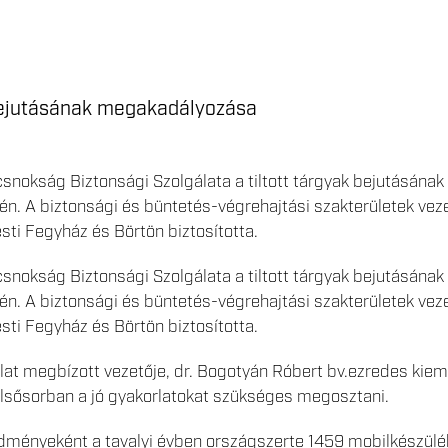
 bejutásának megakadályozása
snokság Biztonsági Szolgálata a tiltott tárgyak bejutásán
7-én. A biztonsági és büntetés-végrehajtási szakterületek ve
sti Fegyház és Börtön biztosította.
snokság Biztonsági Szolgálata a tiltott tárgyak bejutásán
7-én. A biztonsági és büntetés-végrehajtási szakterületek ve
sti Fegyház és Börtön biztosította.
lat megbízott vezetője, dr. Bogotyán Róbert bv.ezredes kieme
elsősorban a jó gyakorlatokat szükséges megosztani.
dményeként a tavalyi évben országszerte 1459 mobilkészüléke