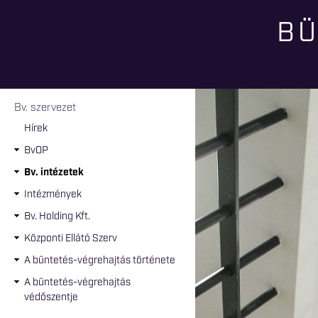
BÜ
Jelenlegi hely
Bv. szervezet
Hírek
BvOP
Bv. intézetek
Intézmények
Bv. Holding Kft.
Központi Ellátó Szerv
A büntetés-végrehajtás története
A büntetés-végrehajtás
védőszentje