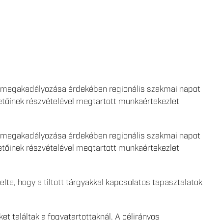
ak megakadályozása érdekében regionális szakmai napot
zetőinek részvételével megtartott munkaértekezlet
ak megakadályozása érdekében regionális szakmai napot
zetőinek részvételével megtartott munkaértekezlet
lte, hogy a tiltott tárgyakkal kapcsolatos tapasztalatok
t találtak a fogvatartottaknál. A célirányos