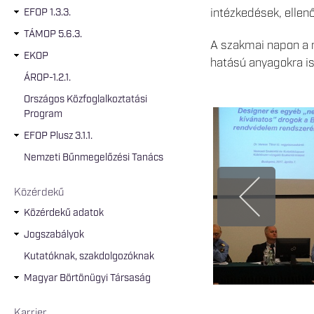
intézkedések, ellen
EFOP 1.3.3.
TÁMOP 5.6.3.
A szakmai napon a m
EKOP
hatású anyagokra is
ÁROP-1.2.1.
Országos Közfoglalkoztatási
Program
EFOP Plusz 3.1.1.
Nemzeti Bűnmegelőzési Tanács
Közérdekű
Közérdekű adatok
Jogszabályok
Kutatóknak, szakdolgozóknak
Magyar Börtönügyi Társaság
Karrier