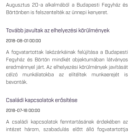
Augusztus 20-a alkalmából a Budapesti Fegyház és
Börtönben is felszentelték az ünnepi kenyeret.
Tovább javultak az elhelyezési körülmények
2018-08-01 00:00
A fogvatartottak lakózárkáinak felújítása a Budapesti
Fegyház és Börtön mindkét objektumában látványos
eredménnyel járt. Az elhelyezési körülmények javítását
célzó munkálatokba az elítéltek munkaerejét is
bevonták.
Családi kapcsolatok erősítése
2018-07-18 00:00
A családi kapcsolatok fenntartásának érdekében az
intézet három, szabadulás előtt álló fogvatartottja