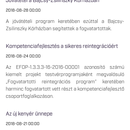
Jóvátétel a Bajcsy-Zsilinszky Kórházban
2018-08-28 00:00
A jóvátételi program keretében ezúttal a Bajcsy-
Zsilinszky Kórházban segítettek a fogvatartottak.
Kompetenciafejlesztés a sikeres reintegrációért
2018-08-24 00:00
Az EFOP-1.3.3.3-16-2016-00001 azonosító számú
kiemelt projekt testvérprogramjaként megvalósuló
„Fogvatartotti reintegrációs program” keretében
harminc fogvatartott vett részt a kompetenciafejlesztő
csoportfoglalkozáson.
Az új kenyér ünnepe
2018-08-21 00:00