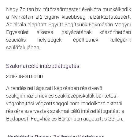
Nagy Zoltán bv. főtörzsőrmester évek óta munkálkodik
a Nyírkátán élő cigány kisebbség felzárkóztatásáért.
Az általa alapított Együtt Segítsünk Egymáson Megyei
Egyesület sikeres pályázatának köszönhetően
szociális helyiségek épülhetnek kollégánk
szülőfalujában.
Szakmai célú intézetlátogatás
2018-08-30 00:00
A rendészeti ágazati képzésben résztvevő
szakgimnáziumok és szakközépiskolák büntetés-
végrehajtási végzettséggel nem rendelkező oktatói
részére szerveztek szakmai célú intézetlátogatást a
Budapesti Fegyház és Börtönben augusztus 29-én.