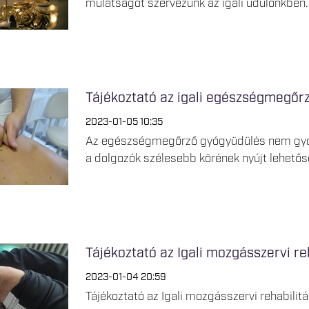
mulatságot szervezünk az igali üdülőnkben.
Tájékoztató az igali egészségmegőr
2023-01-05 10:35
Az egészségmegőrző gyógyüdülés nem gyóg
a dolgozók szélesebb körének nyújt lehetőség
Tájékoztató az Igali mozgásszervi r
2023-01-04 20:59
Tájékoztató az Igali mozgásszervi rehabilit