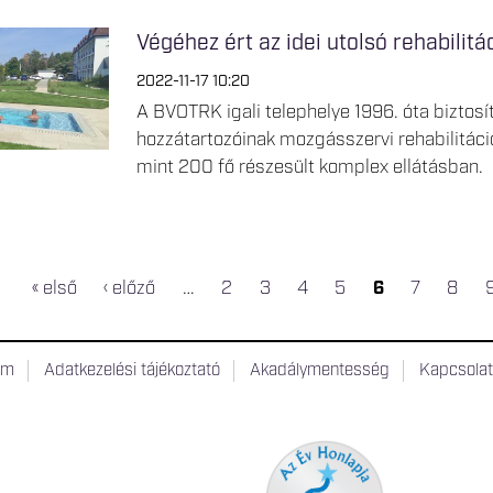
Végéhez ért az idei utolsó rehabilit
2022-11-17 10:20
A BVOTRK igali telephelye 1996. óta biztos
hozzátartozóinak mozgásszervi rehabilitáció
mint 200 fő részesült komplex ellátásban.
« első
‹ előző
…
2
3
4
5
6
7
8
um
Adatkezelési tájékoztató
Akadálymentesség
Kapcsola