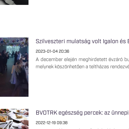
Szilveszteri mulatság volt Igalon és 
2023-01-04 20:36
A december elején meghirdetett évzáró bul
melynek köszönhetően a teltházas rendezvén
BVOTRK egészség percek: az ünnepi 
2022-12-19 09:38