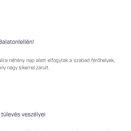
Balatonlellén!
ira néhány nap alatt elfogytak a szabad férőhelyek,
y nagy sikerrel zárult.
túlevés veszélyei