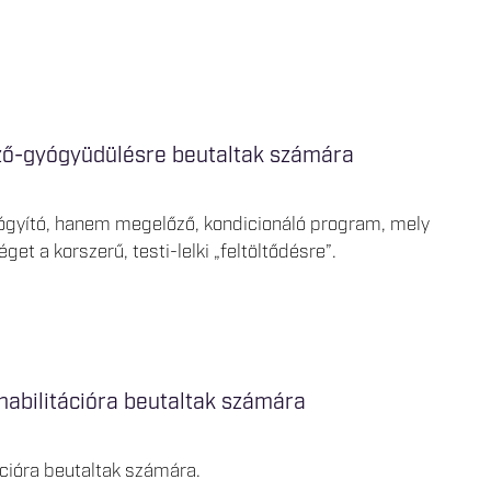
ző-gyógyüdülésre beutaltak számára
yító, hanem megelőző, kondicionáló program, mely
et a korszerű, testi-lelki „feltöltődésre”.
ehabilitációra beutaltak számára
ációra beutaltak számára.