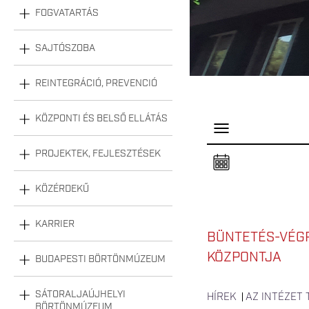
FOGVATARTÁS
SAJTÓSZOBA
REINTEGRÁCIÓ, PREVENCIÓ
KÖZPONTI ÉS BELSŐ ELLÁTÁS
P
a
n
PROJEKTEK, FEJLESZTÉSEK
e
l
n
KÖZÉRDEKŰ
y
i
t
á
KARRIER
s
BÜNTETÉS-VÉGR
a
KÖZPONTJA
BUDAPESTI BÖRTÖNMÚZEUM
SÁTORALJAÚJHELYI
HÍREK
AZ INTÉZET
BÖRTÖNMÚZEUM