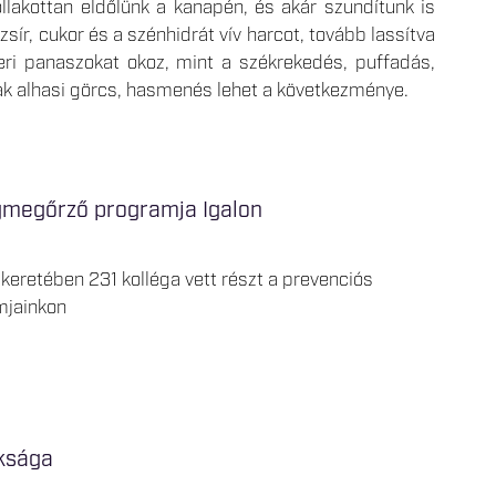
llakottan eldőlünk a kanapén, és akár szundítunk is
sír, cukor és a szénhidrát vív harcot, tovább lassítva
ri panaszokat okoz, mint a székrekedés, puffadás,
nak alhasi görcs, hasmenés lehet a következménye.
égmegőrző programja Igalon
 keretében 231 kolléga vett részt a prevenciós
mjainkon
oksága