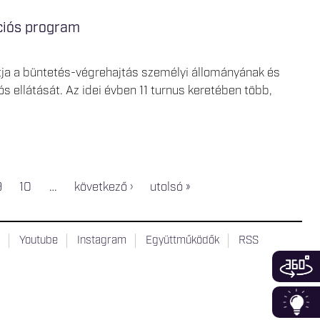
ációs program
ítja a büntetés-végrehajtás személyi állományának és
s ellátását. Az idei évben 11 turnus keretében több,
9
10
…
következő ›
utolsó »
t
Youtube
Instagram
Együttműködők
RSS