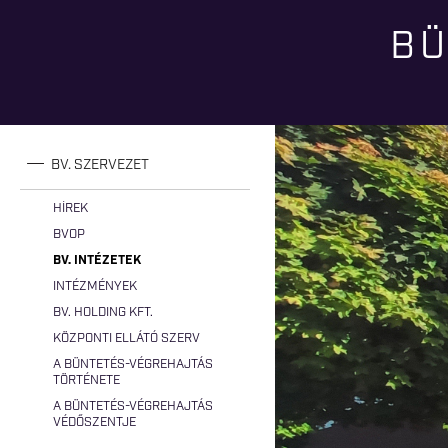
BÜ
Jelenlegi hely
BV. SZERVEZET
HÍREK
BVOP
BV. INTÉZETEK
INTÉZMÉNYEK
BV. HOLDING KFT.
KÖZPONTI ELLÁTÓ SZERV
A BÜNTETÉS-VÉGREHAJTÁS
TÖRTÉNETE
A BÜNTETÉS-VÉGREHAJTÁS
VÉDŐSZENTJE