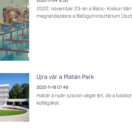
2022-11-24 12:50
2022. november 23-án a Bács- Kiskun Várm
megrendezésre a Belügyminisztérium Úszó
Újra vár a Platán Park
2022-11-18 07:49
Habár a nyári szezon véget ért, de a balaton
kollégákat.