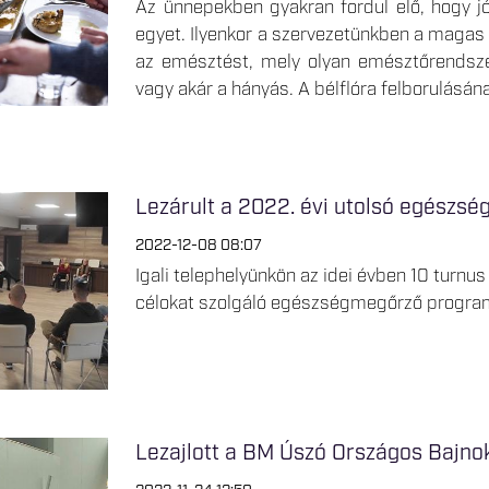
Az ünnepekben gyakran fordul elő, hogy jó
egyet. Ilyenkor a szervezetünkben a magas z
az emésztést, mely olyan emésztőrendsze
vagy akár a hányás. A bélflóra felborulásá
Lezárult a 2022. évi utolsó egészs
2022-12-08 08:07
Igali telephelyünkön az idei évben 10 turnus
célokat szolgáló egészségmegőrző progra
Lezajlott a BM Úszó Országos Bajn