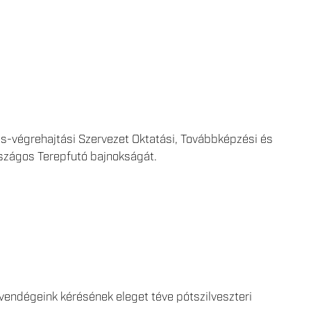
s-végrehajtási Szervezet Oktatási, Továbbképzési és
rszágos Terepfutó bajnokságát.
 a vendégeink kérésének eleget téve pótszilveszteri