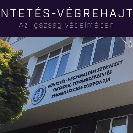
Ugrás a
NTETÉS-VÉGREHAJ
tartalomra
Az igazság védelmében