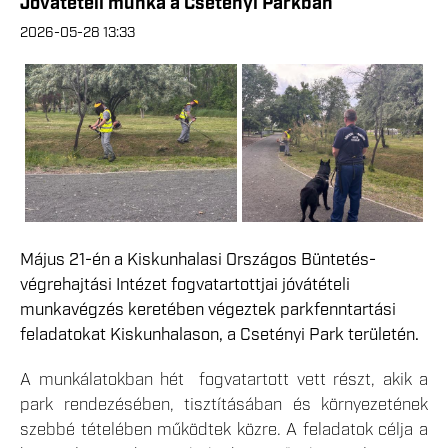
Jóvátételi munka a Csetényi Parkban
2026-05-28 13:33
Május 21-én a Kiskunhalasi Országos Büntetés-
végrehajtási Intézet fogvatartottjai jóvátételi
munkavégzés keretében végeztek parkfenntartási
feladatokat Kiskunhalason, a Csetényi Park területén.
A munkálatokban hét fogvatartott vett részt, akik a
park rendezésében, tisztításában és környezetének
szebbé tételében működtek közre. A feladatok célja a