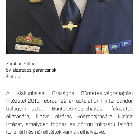
Zombori Zoltán
bv. alezredes, parancsnok
Életrajz
A Kiskunhalasi Országos Büntetés-végrehajtási
Intézetet 2019. február 22-én adta át dr. Pintér Sándor
belügyminiszter. Büntetés-végrehajtási feladatok
ellátására, illetve elzárás végrehajtására kijelölt
intézet, amelyben fogház és börtön fokozatú felnőtt
korú férfi és női elítéltek vannak elhelyezve.