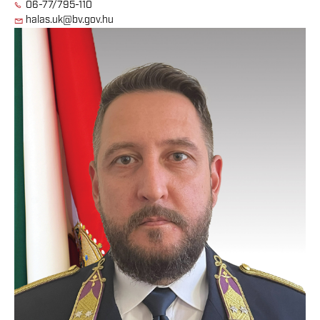
06-77/795-110
halas.uk@bv.gov.hu