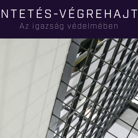
Ugrás a
NTETÉS-VÉGREHAJ
tartalomra
Az igazság védelmében