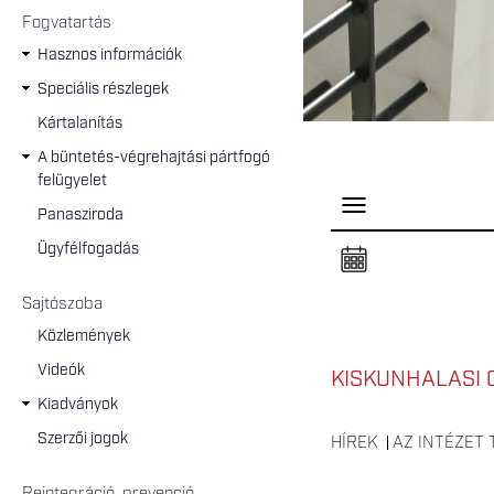
Fogvatartás
Hasznos információk
Speciális részlegek
Kártalanítás
A büntetés-végrehajtási pártfogó
felügyelet
P
Panasziroda
a
n
Ügyfélfogadás
e
l
n
Sajtószoba
y
i
Közlemények
t
á
Videók
s
KISKUNHALASI 
a
Kiadványok
Szerzői jogok
HÍREK
AZ INTÉZET