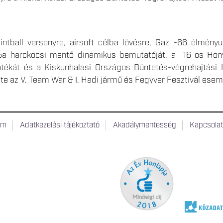
ntball versenyre, airsoft célba lövésre, Gaz -66 élményu
a harckocsi mentő dinamikus bemutatóját, a 16-os Honvé
átékát és a Kiskunhalasi Országos Büntetés-végrehajtási 
te az V. Team War & I. Hadi jármű és Fegyver Fesztivál esem
um
Adatkezelési tájékoztató
Akadálymentesség
Kapcsola