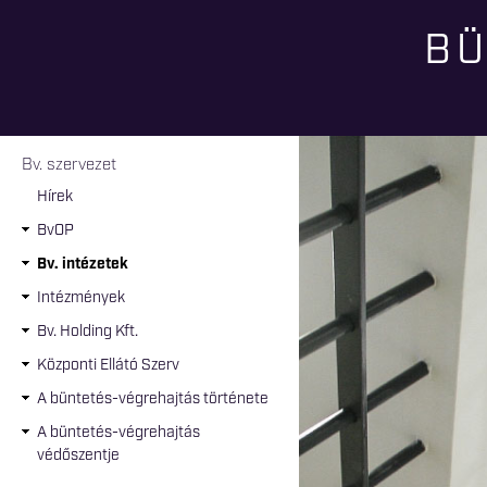
BÜ
Jelenlegi hely
Bv. szervezet
Hírek
BvOP
Bv. intézetek
Intézmények
Bv. Holding Kft.
Központi Ellátó Szerv
A büntetés-végrehajtás története
A büntetés-végrehajtás
védőszentje