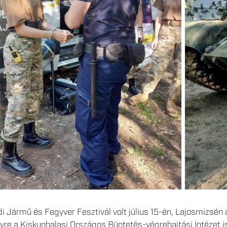
di Jármű és Fegyver Fesztivál volt július 15-én, Lajosmizs
re a Kiskunhalasi Országos Büntetés-végrehajtási Intézet i