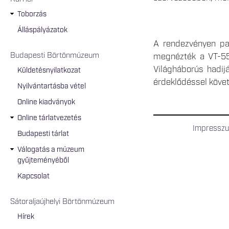
Toborzás
Álláspályázatok
A rendezvényen pai
Budapesti Börtönmúzeum
megnézték a VT-55
Világháborús hadij
Küldetésnyilatkozat
érdeklődéssel követ
Nyilvántartásba vétel
Online kiadványok
Online tárlatvezetés
Impressz
Budapesti tárlat
Válogatás a múzeum
gyűjteményéből
Kapcsolat
Sátoraljaújhelyi Börtönmúzeum
Hírek