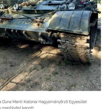
én a Duna Menti Katonai Hagyományőrző Egyesület
s meghívást kapott.