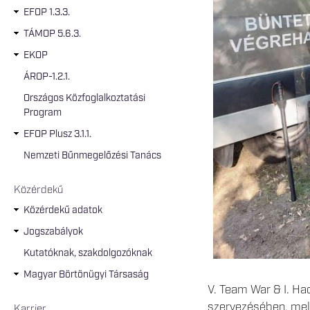
EFOP 1.3.3.
TÁMOP 5.6.3.
EKOP
ÁROP-1.2.1.
Országos Közfoglalkoztatási
Program
EFOP Plusz 3.1.1.
Nemzeti Bűnmegelőzési Tanács
Közérdekű
Közérdekű adatok
Jogszabályok
Kutatóknak, szakdolgozóknak
Magyar Börtönügyi Társaság
V. Team War & I. Ha
szervezésében, mely
Karrier