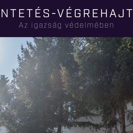
Ugrás a
NTETÉS-VÉGREHAJ
tartalomra
Az igazság védelmében