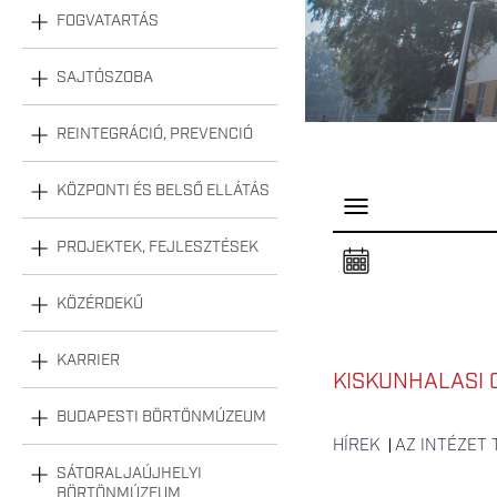
FOGVATARTÁS
SAJTÓSZOBA
REINTEGRÁCIÓ, PREVENCIÓ
KÖZPONTI ÉS BELSŐ ELLÁTÁS
P
a
n
PROJEKTEK, FEJLESZTÉSEK
e
l
n
KÖZÉRDEKŰ
y
i
t
á
KARRIER
s
KISKUNHALASI 
a
BUDAPESTI BÖRTÖNMÚZEUM
HÍREK
AZ INTÉZET
SÁTORALJAÚJHELYI
BÖRTÖNMÚZEUM