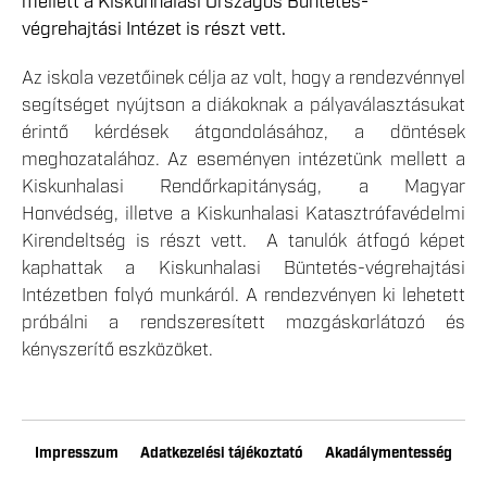
mellett a Kiskunhalasi Országos Büntetés-
végrehajtási Intézet is részt vett.
Az iskola vezetőinek célja az volt, hogy a rendezvénnyel
segítséget nyújtson a diákoknak a pályaválasztásukat
érintő kérdések átgondolásához, a döntések
meghozatalához. Az eseményen intézetünk mellett a
Kiskunhalasi Rendőrkapitányság, a Magyar
Honvédség, illetve a Kiskunhalasi Katasztrófavédelmi
Kirendeltség is részt vett. A tanulók átfogó képet
kaphattak a Kiskunhalasi Büntetés-végrehajtási
Intézetben folyó munkáról. A rendezvényen ki lehetett
próbálni a rendszeresített mozgáskorlátozó és
kényszerítő eszközöket.
Impresszum
Adatkezelési tájékoztató
Akadálymentesség