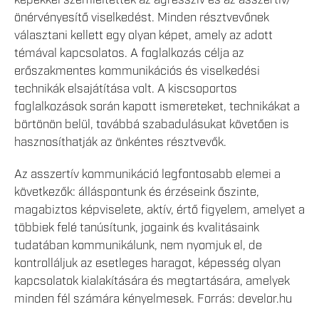
önérvényesítő viselkedést. Minden résztvevőnek
választani kellett egy olyan képet, amely az adott
témával kapcsolatos. A foglalkozás célja az
erőszakmentes kommunikációs és viselkedési
technikák elsajátítása volt. A kiscsoportos
foglalkozások során kapott ismereteket, technikákat a
börtönön belül, továbbá szabadulásukat követően is
hasznosíthatják az önkéntes résztvevők.
Az asszertív kommunikáció legfontosabb elemei a
következők: álláspontunk és érzéseink őszinte,
magabiztos képviselete, aktív, értő figyelem, amelyet a
többiek felé tanúsítunk, jogaink és kvalitásaink
tudatában kommunikálunk, nem nyomjuk el, de
kontrolláljuk az esetleges haragot, képesség olyan
kapcsolatok kialakítására és megtartására, amelyek
minden fél számára kényelmesek. Forrás: develor.hu