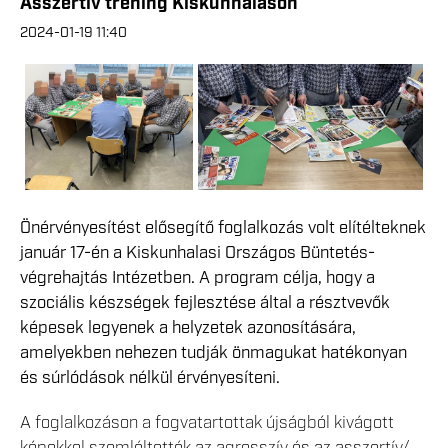
Asszertív tréning Kiskunhalason
2024-01-19 11:40
Önérvényesítést elősegítő foglalkozás volt elítélteknek
január 17-én a Kiskunhalasi Országos Büntetés-
végrehajtás Intézetben. A program célja, hogy a
szociális készségek fejlesztése által a résztvevők
képesek legyenek a helyzetek azonosítására,
amelyekben nehezen tudják önmagukat hatékonyan
és súrlódások nélkül érvényesíteni.
A foglalkozáson a fogvatartottak újságból kivágott
képekkel szemléltették az agresszív és az asszertív/