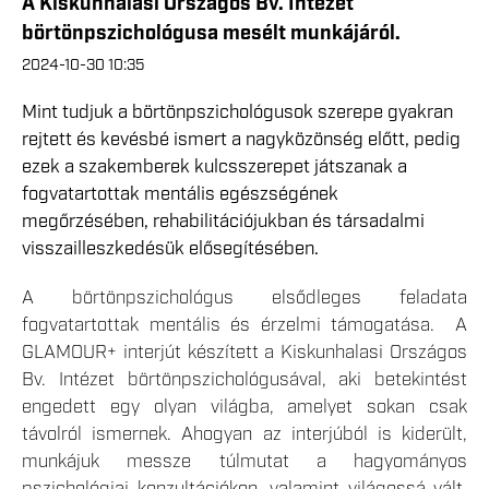
A Kiskunhalasi Országos Bv. Intézet
börtönpszichológusa mesélt munkájáról.
2024-10-30 10:35
Mint tudjuk a börtönpszichológusok szerepe gyakran
rejtett és kevésbé ismert a nagyközönség előtt, pedig
ezek a szakemberek kulcsszerepet játszanak a
fogvatartottak mentális egészségének
megőrzésében, rehabilitációjukban és társadalmi
visszailleszkedésük elősegítésében.
A börtönpszichológus elsődleges feladata
fogvatartottak mentális és érzelmi támogatása. A
GLAMOUR+ interjút készített a Kiskunhalasi Országos
Bv. Intézet börtönpszichológusával, aki betekintést
engedett egy olyan világba, amelyet sokan csak
távolról ismernek. Ahogyan az interjúból is kiderült,
munkájuk messze túlmutat a hagyományos