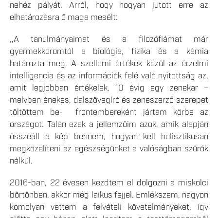
nehéz pályát. Arról, hogy hogyan jutott erre az
elhatározásra ő maga mesélt:
,,A tanulmányaimat és a filozófiámat már
gyermekkoromtól a biológia, fizika és a kémia
határozta meg. A szellemi értékek közül az érzelmi
intelligencia és az információk felé való nyitottság az,
amit legjobban értékelek. 10 évig egy zenekar –
melyben énekes, dalszövegíró és zeneszerző szerepet
töltöttem be- frontembereként jártam körbe az
országot. Talán ezek a jellemzőim azok, amik alapján
összeáll a kép bennem, hogyan kell holisztikusan
megközelíteni az egészségünket a valóságban szűrők
nélkül.
2016-ban, 22 évesen kezdtem el dolgozni a miskolci
börtönben, akkor még laikus fejjel. Emlékszem, nagyon
komolyan vettem a felvételi követelményeket, így