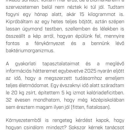
inkább sorvadt. Voltam már erős, de a biomarkereim a
szervezetemen belül nem néztek ki túl jól. Tudtam
fogyni egy hónap alatt, akár 15 kilogrammot is.
Kipróbáltam az egy hetes teljes böjtöt, aztán szépen
lassan úgymond testben, szellemben és lélekben is
összeállt a kép arról, hogyan épülünk fel, mennyire
fontos a fénykörnyezet és a bennünk lévő
baktériumorganizmus.
A gyakorlati tapasztalataimat és a meglévő
információs hátteremet egybevetve 2025 nyarán eljött
az idő, hogy a megszerzett tudásomhoz emeljem
teljes életmódomat. Egy évszaknyi idő alatt száradtam
le 20 kg zsírt, építettem 5 kg izmot kalóriadeficitben.
32 évesen mondhatom, hogy még középiskolában
sem éreztem magam ilyen jól (fitten, fiatalosan).
Környezetemből is rengeteg kérdést kapok, hogy
hogyan csinálom mindezt? Sokszor kérnek tanácsot