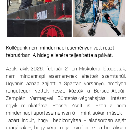
Kollégánk nem mindennapi eseményen vett részt
februárban. A hideg ellenére teljesítette a pályát.
Azok, akik 2026. február 21-én Miskolcra látogattak,
nem mindennapi eseménynek lehettek szemtanúi.
Ugyanis aznap zajlott a Spartan versenye, amelyen
rengetegen vettek részt, köztük a Borsod-Abaúj-
Zemplén Vármegyei Büntetés-végrehajtási Intézet
egyik munkatársa, Pocsai Zsolt is. Ezen a nem
mindennapi sporteseményen ő – mint sokan mások –
azért indult, hogy bebizonyítsa – elsősorban saját
magának –, hogy végi tudja csinálni ezt a brutálisan