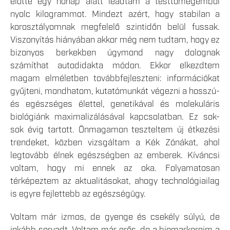
előtte egy hónap alatt leadtam a testtömegemből
nyolc kilogrammot. Mindezt azért, hogy stabilan a
korosztályomnak megfelelő szintidőn belül fussak.
Viszonyítás hiányában akkor még nem tudtam, hogy ez
bizonyos berkekben úgymond nagy dolognak
számíthat autodidakta módon. Ekkor elkezdtem
magam elméletben továbbfejleszteni: információkat
gyűjteni, mondhatom, kutatómunkát végezni a hosszú-
és egészséges élettel, genetikával és molekuláris
biológiánk maximalizálásával kapcsolatban. Ez sok-
sok évig tartott. Önmagamon teszteltem új étkezési
trendeket, közben vizsgáltam a Kék Zónákat, ahol
legtovább élnek egészségben az emberek. Kíváncsi
voltam, hogy mi ennek az oka. Folyamatosan
térképeztem az aktualitásokat, ahogy technológiailag
is egyre fejlettebb az egészségügy.
Voltam már izmos, de gyenge és csekély súlyú, de