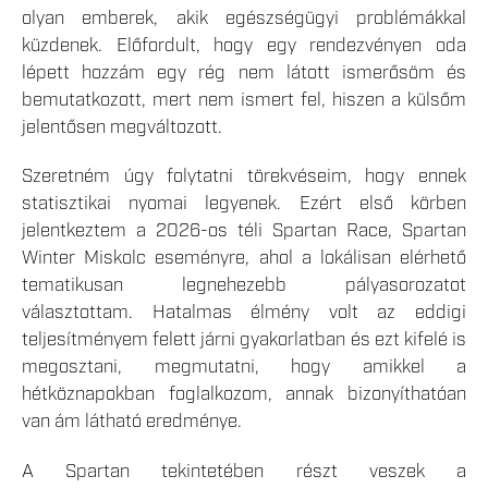
olyan emberek, akik egészségügyi problémákkal
küzdenek. Előfordult, hogy egy rendezvényen oda
lépett hozzám egy rég nem látott ismerősöm és
bemutatkozott, mert nem ismert fel, hiszen a külsőm
jelentősen megváltozott.
Szeretném úgy folytatni törekvéseim, hogy ennek
statisztikai nyomai legyenek. Ezért első körben
jelentkeztem a 2026-os téli Spartan Race, Spartan
Winter Miskolc eseményre, ahol a lokálisan elérhető
tematikusan legnehezebb pályasorozatot
választottam. Hatalmas élmény volt az eddigi
teljesítményem felett járni gyakorlatban és ezt kifelé is
megosztani, megmutatni, hogy amikkel a
hétköznapokban foglalkozom, annak bizonyíthatóan
van ám látható eredménye.
A Spartan tekintetében részt veszek a