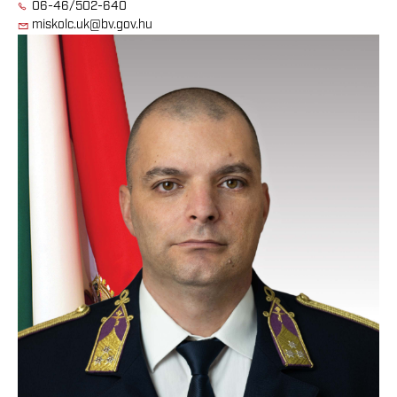
06-46/502-640
miskolc.uk@bv.gov.hu