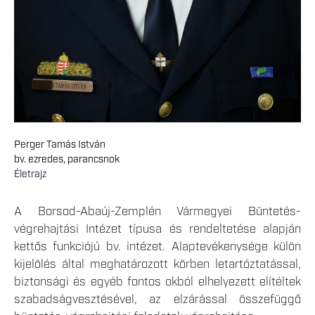
Perger Tamás István
bv. ezredes, parancsnok
Életrajz
A Borsod-Abaúj-Zemplén Vármegyei Büntetés-
végrehajtási Intézet típusa és rendeltetése alapján
kettős funkciójú bv. intézet. Alaptevékenysége külön
kijelölés által meghatározott körben letartóztatással,
biztonsági és egyéb fontos okból elhelyezett elítéltek
szabadságvesztésével, az elzárással összefüggő