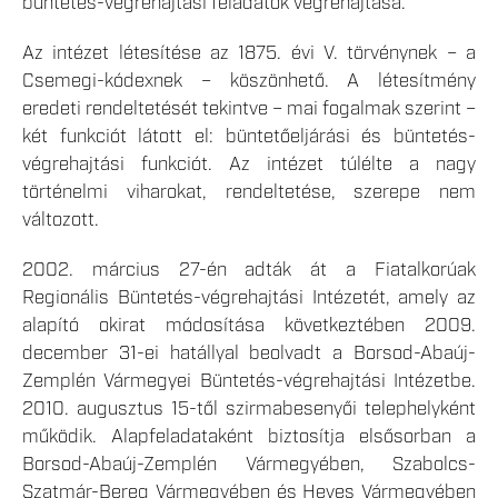
büntetés-végrehajtási feladatok végrehajtása.
Az intézet létesítése az 1875. évi V. törvénynek – a
Csemegi-kódexnek – köszönhető. A létesítmény
eredeti rendeltetését tekintve – mai fogalmak szerint –
két funkciót látott el: büntetőeljárási és büntetés-
végrehajtási funkciót. Az intézet túlélte a nagy
történelmi viharokat, rendeltetése, szerepe nem
változott.
2002. március 27-én adták át a Fiatalkorúak
Regionális Büntetés-végrehajtási Intézetét, amely az
alapító okirat módosítása következtében 2009.
december 31-ei hatállyal beolvadt a Borsod-Abaúj-
Zemplén Vármegyei Büntetés-végrehajtási Intézetbe.
2010. augusztus 15-től szirmabesenyői telephelyként
működik. Alapfeladataként biztosítja elsősorban a
Borsod-Abaúj-Zemplén Vármegyében, Szabolcs-
Szatmár-Bereg Vármegyében és Heves Vármegyében