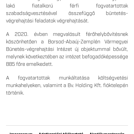
lakó fiatalkorú férfi fogvatartottak
szabadságvesztésével összefüggő büntetés-
végrehajtási feladatok végrehajtását.
A 2020. évben megvalósult férőhelybővítésnek
köszönhetően a Borsod-Abaúj-Zemplén Vármegyei
Bünetés-végrehajtási Intézet új objektummal bővült,
melynek következtében az intézet befogadóképessége
885 főre emelkedett.
A fogvatartottak munkáltatása költségvetési
munkahelyeken, valamint a Bv. Holding Kft. fióktelepén
történik.