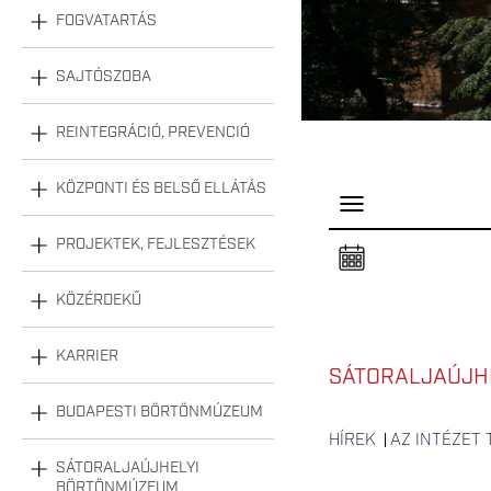
FOGVATARTÁS
SAJTÓSZOBA
REINTEGRÁCIÓ, PREVENCIÓ
KÖZPONTI ÉS BELSŐ ELLÁTÁS
P
a
n
PROJEKTEK, FEJLESZTÉSEK
e
l
n
KÖZÉRDEKŰ
y
i
t
á
KARRIER
s
SÁTORALJAÚJHE
a
BUDAPESTI BÖRTÖNMÚZEUM
HÍREK
AZ INTÉZET
SÁTORALJAÚJHELYI
BÖRTÖNMÚZEUM