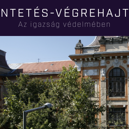
Ugrás a
NTETÉS-VÉGREHAJ
tartalomra
Az igazság védelmében