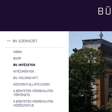
BÜ
Jelenlegi hely
BV. SZERVEZET
HÍREK
BVOP
BV. INTÉZETEK
INTÉZMÉNYEK
BV. HOLDING KFT.
KÖZPONTI ELLÁTÓ SZERV
A BÜNTETÉS-VÉGREHAJTÁS
TÖRTÉNETE
A BÜNTETÉS-VÉGREHAJTÁS
VÉDŐSZENTJE