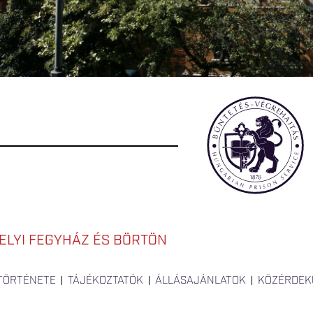
LYI FEGYHÁZ ÉS BÖRTÖN
 TÖRTÉNETE
TÁJÉKOZTATÓK
ÁLLÁSAJÁNLATOK
KÖZÉRDEK