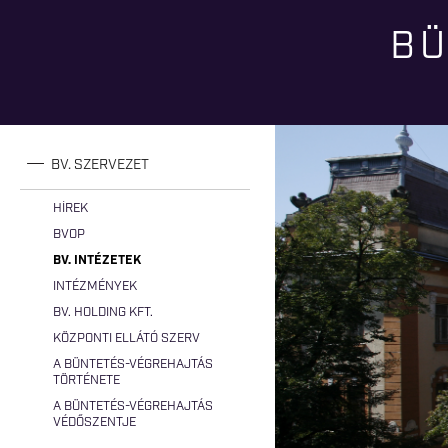
BÜ
Jelenlegi hely
BV. SZERVEZET
HÍREK
BVOP
BV. INTÉZETEK
INTÉZMÉNYEK
BV. HOLDING KFT.
KÖZPONTI ELLÁTÓ SZERV
A BÜNTETÉS-VÉGREHAJTÁS
TÖRTÉNETE
A BÜNTETÉS-VÉGREHAJTÁS
VÉDŐSZENTJE