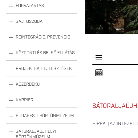
FOGVATARTÁS
SAJTÓSZOBA
REINTEGRÁCIÓ, PREVENCIÓ
KÖZPONTI ÉS BELSŐ ELLÁTÁS
P
a
n
PROJEKTEK, FEJLESZTÉSEK
e
l
n
KÖZÉRDEKŰ
y
i
t
á
KARRIER
s
SÁTORALJAÚJHE
a
BUDAPESTI BÖRTÖNMÚZEUM
HÍREK
AZ INTÉZET
SÁTORALJAÚJHELYI
BÖRTÖNMÚZEUM