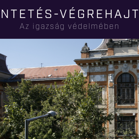
Ugrás a
NTETÉS-VÉGREHAJ
tartalomra
Az igazság védelmében