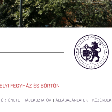
LYI FEGYHÁZ ÉS BÖRTÖN
 TÖRTÉNETE
TÁJÉKOZTATÓK
ÁLLÁSAJÁNLATOK
KÖZÉRDEK