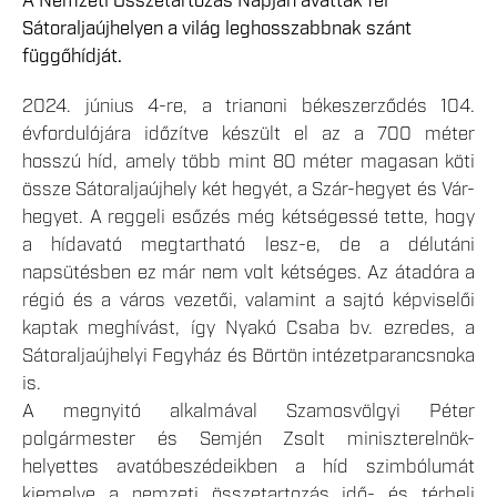
A Nemzeti Összetartozás Napján avatták fel
Sátoraljaújhelyen a világ leghosszabbnak szánt
függőhídját.
2024. június 4-re, a trianoni békeszerződés 104.
évfordulójára időzítve készült el az a 700 méter
hosszú híd, amely több mint 80 méter magasan köti
össze Sátoraljaújhely két hegyét, a Szár-hegyet és Vár-
hegyet. A reggeli esőzés még kétségessé tette, hogy
a hídavató megtartható lesz-e, de a délutáni
napsütésben ez már nem volt kétséges. Az átadóra a
régió és a város vezetői, valamint a sajtó képviselői
kaptak meghívást, így Nyakó Csaba bv. ezredes, a
Sátoraljaújhelyi Fegyház és Börtön intézetparancsnoka
is.
A megnyitó alkalmával Szamosvölgyi Péter
polgármester és Semjén Zsolt miniszterelnök-
helyettes avatóbeszédeikben a híd szimbólumát
kiemelve a nemzeti összetartozás idő- és térbeli