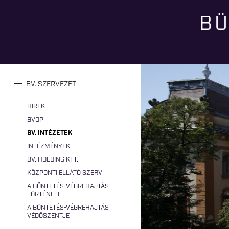
BÜ
Jelenlegi hely
BV. SZERVEZET
HÍREK
BVOP
BV. INTÉZETEK
INTÉZMÉNYEK
BV. HOLDING KFT.
KÖZPONTI ELLÁTÓ SZERV
A BÜNTETÉS-VÉGREHAJTÁS
TÖRTÉNETE
A BÜNTETÉS-VÉGREHAJTÁS
VÉDŐSZENTJE