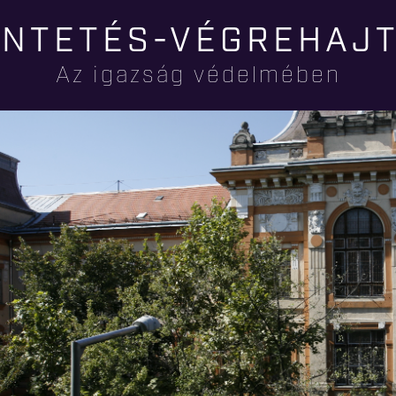
Ugrás a
NTETÉS-VÉGREHAJ
tartalomra
Az igazság védelmében