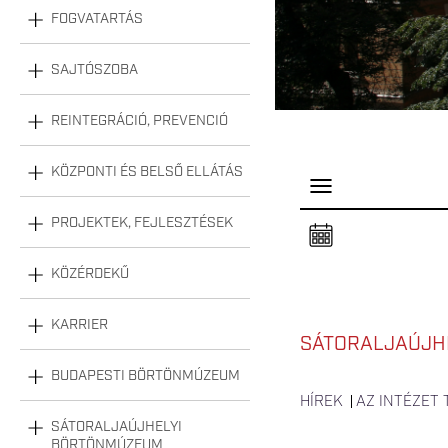
FOGVATARTÁS
SAJTÓSZOBA
REINTEGRÁCIÓ, PREVENCIÓ
KÖZPONTI ÉS BELSŐ ELLÁTÁS
P
a
n
PROJEKTEK, FEJLESZTÉSEK
e
l
n
KÖZÉRDEKŰ
y
i
t
á
KARRIER
s
SÁTORALJAÚJHE
a
BUDAPESTI BÖRTÖNMÚZEUM
HÍREK
AZ INTÉZET
SÁTORALJAÚJHELYI
BÖRTÖNMÚZEUM