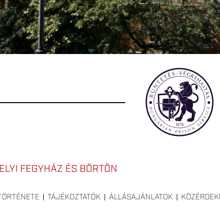
LYI FEGYHÁZ ÉS BÖRTÖN
 TÖRTÉNETE
TÁJÉKOZTATÓK
ÁLLÁSAJÁNLATOK
KÖZÉRDEK