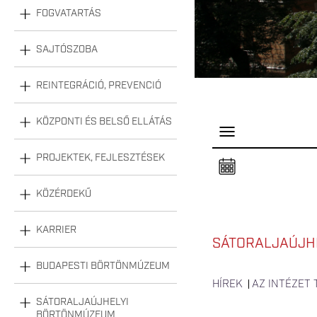
FOGVATARTÁS
SAJTÓSZOBA
REINTEGRÁCIÓ, PREVENCIÓ
KÖZPONTI ÉS BELSŐ ELLÁTÁS
P
a
n
PROJEKTEK, FEJLESZTÉSEK
e
l
n
KÖZÉRDEKŰ
y
i
t
á
KARRIER
s
SÁTORALJAÚJHE
a
BUDAPESTI BÖRTÖNMÚZEUM
HÍREK
AZ INTÉZET
SÁTORALJAÚJHELYI
BÖRTÖNMÚZEUM