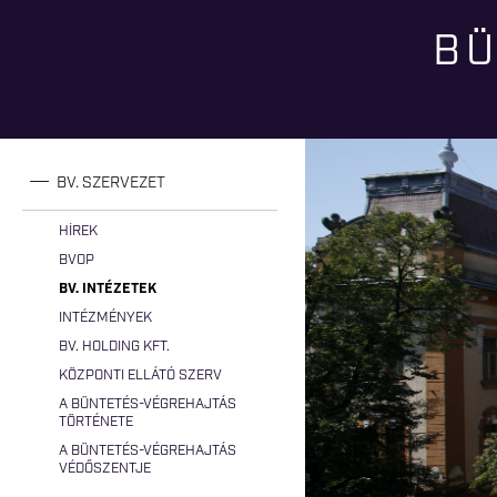
BÜ
Jelenlegi hely
BV. SZERVEZET
HÍREK
BVOP
BV. INTÉZETEK
INTÉZMÉNYEK
BV. HOLDING KFT.
KÖZPONTI ELLÁTÓ SZERV
A BÜNTETÉS-VÉGREHAJTÁS
TÖRTÉNETE
A BÜNTETÉS-VÉGREHAJTÁS
VÉDŐSZENTJE