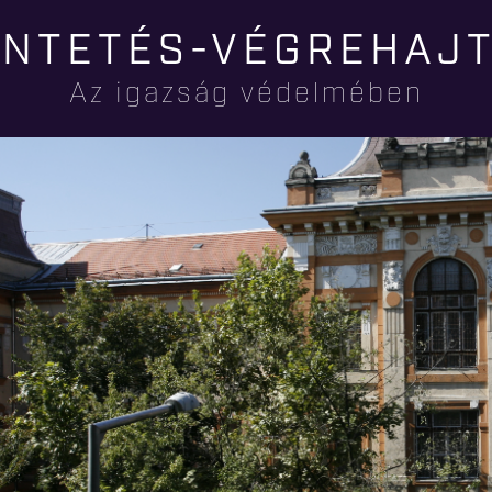
Ugrás a
NTETÉS-VÉGREHAJ
tartalomra
Az igazság védelmében