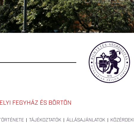
LYI FEGYHÁZ ÉS BÖRTÖN
 TÖRTÉNETE
TÁJÉKOZTATÓK
ÁLLÁSAJÁNLATOK
KÖZÉRDEK