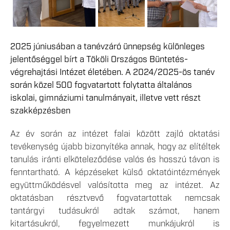
2025 júniusában a tanévzáró ünnepség különleges
jelentőséggel bírt a Tököli Országos Büntetés-
végrehajtási Intézet életében. A 2024/2025-ös tanév
során közel 500 fogvatartott folytatta általános
iskolai, gimnáziumi tanulmányait, illetve vett részt
szakképzésben
Az év során az intézet falai között zajló oktatási
tevékenység újabb bizonyítéka annak, hogy az elítéltek
tanulás iránti elköteleződése valós és hosszú távon is
fenntartható. A képzéseket külső oktatóintézmények
együttműködésvel valósította meg az intézet. Az
oktatásban résztvevő fogvatartottak nemcsak
tantárgyi tudásukról adtak számot, hanem
kitartásukról, fegyelmezett munkájukról is