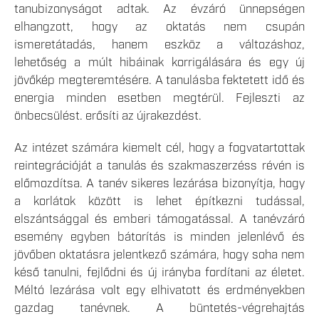
tanubizonyságot adtak. Az évzáró ünnepségen
elhangzott, hogy az oktatás nem csupán
ismeretátadás, hanem eszköz a változáshoz,
lehetőség a múlt hibáinak korrigálására és egy új
jövőkép megteremtésére. A tanulásba fektetett idő és
energia minden esetben megtérül. Fejleszti az
önbecsülést. erősíti az újrakezdést.
Az intézet számára kiemelt cél, hogy a fogvatartottak
reintegrációját a tanulás és szakmaszerzéss révén is
előmozdítsa. A tanév sikeres lezárása bizonyítja, hogy
a korlátok között is lehet építkezni tudással,
elszántsággal és emberi támogatással. A tanévzáró
esemény egyben bátorítás is minden jelenlévő és
jövőben oktatásra jelentkező számára, hogy soha nem
késő tanulni, fejlődni és új irányba fordítani az életet.
Méltó lezárása volt egy elhivatott és erdményekben
gazdag tanévnek. A büntetés-végrehajtás