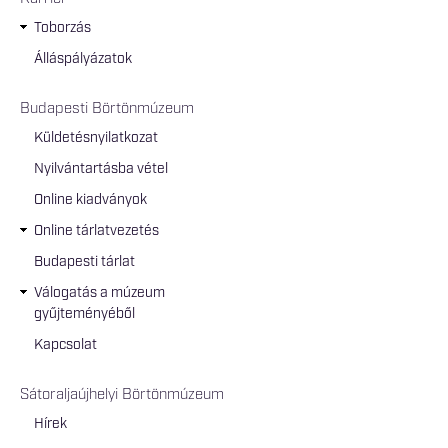
Toborzás
Álláspályázatok
Budapesti Börtönmúzeum
Küldetésnyilatkozat
Nyilvántartásba vétel
Online kiadványok
Online tárlatvezetés
Budapesti tárlat
Válogatás a múzeum
gyűjteményéből
Kapcsolat
Sátoraljaújhelyi Börtönmúzeum
Hírek