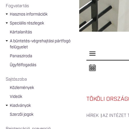
Fogvatartás
Hasznos információk
Speciális részlegek
Kártalanítás
A büntetés-végrehajtási pártfogó
felügyelet
P
Panasziroda
a
n
Ügyfélfogadás
e
l
n
Sajtószoba
y
i
Közlemények
t
á
Videók
s
TÖKÖLI ORSZÁGO
a
Kiadványok
Szerzői jogok
HÍREK
AZ INTÉZET