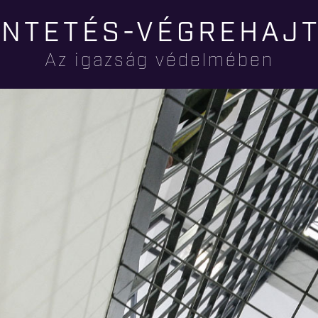
Ugrás a
NTETÉS-VÉGREHAJ
tartalomra
Az igazság védelmében