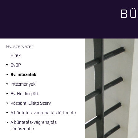
BÜ
Jelenlegi hely
Bv. szervezet
Hírek
BvOP
Bv. intézetek
Intézmények
Bv. Holding Kft.
Központi Ellátó Szerv
A büntetés-végrehajtás története
A büntetés-végrehajtás
védőszentje