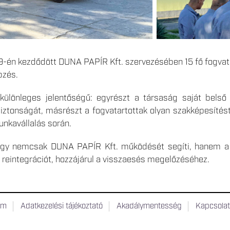
én kezdődött DUNA PAPÍR Kft. szervezésében 15 fő fogvatart
épzés.
lönleges jelentőségű: egyrészt a társaság saját belső t
iztonságát, másrészt a fogvatartottak olyan szakképesítés
nkavállalás során.
gy nemcsak DUNA PAPÍR Kft. működését segíti, hanem a t
 reintegrációt, hozzájárul a visszaesés megelőzéséhez.
um
Adatkezelési tájékoztató
Akadálymentesség
Kapcsola