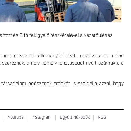
ott és 5 fő felügyelő részvételével a vezetőüléses
argoncavezetői állományát bővíti, növelve a termelés
t szereznek, amely komoly lehetőséget nyújt számukra a
ársadalom egészének érdekét is szolgálja azzal, hogy
t
Youtube
Instagram
Együttműködők
RSS