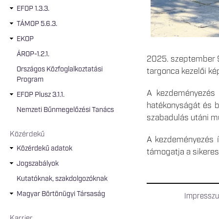
EFOP 1.3.3.
TÁMOP 5.6.3.
EKOP
ÁROP-1.2.1.
2025. szeptember 9-
Országos Közfoglalkoztatási
targonca kezelői k
Program
A kezdeményezés kü
EFOP Plusz 3.1.1.
hatékonyságát és b
Nemzeti Bűnmegelőzési Tanács
szabadulás utáni mu
Közérdekű
A kezdeményezés í
Közérdekű adatok
támogatja a sikeres
Jogszabályok
Kutatóknak, szakdolgozóknak
Magyar Börtönügyi Társaság
Impressz
Karrier