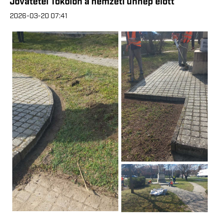
Jóvátétel Tökölön a nemzeti ünnep előtt
2026-03-20 07:41