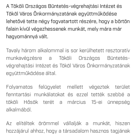
A Tököli Országos Büntetés-végrehajtási Intézet és
Tököl Város Önkormányzatának együttműködése
lehetővé tette négy fogvatartott részére, hogy a börtön
falain kívül végezhessenek munkát, mely mára már
hagyománnyá vált.
Tavaly három alkalommal is sor kerülhetett resztoratív
munkavégzésre a Tököli Országos Büntetés-
végrehajtási Intézet és Tököl Város Önkormányzatának
együttműködése által.
Folyamatos felügyelet mellett végeztek terület
fenntartási munkálatokat és ezzel tették szebbé a
tököli Hősök terét a március 15-ei ünnepség
alkalmából.
Az elítéltek örömmel vállalják a munkát, hiszen
hozzájárul ahhoz, hogy a társadalom hasznos tagjának