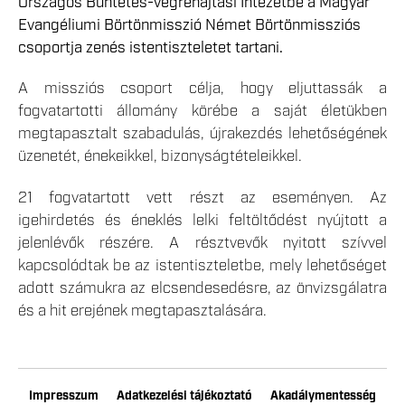
Országos Büntetés-végrehajtási Intézetbe a Magyar
Evangéliumi Börtönmisszió Német Börtönmissziós
csoportja zenés istentiszteletet tartani.
A missziós csoport célja, hogy eljuttassák a
fogvatartotti állomány körébe a saját életükben
megtapasztalt szabadulás, újrakezdés lehetőségének
üzenetét, énekeikkel, bizonyságtételeikkel.
21 fogvatartott vett részt az eseményen. Az
igehirdetés és éneklés lelki feltöltődést nyújtott a
jelenlévők részére. A résztvevők nyitott szívvel
kapcsolódtak be az istentiszteletbe, mely lehetőséget
adott számukra az elcsendesedésre, az önvizsgálatra
és a hit erejének megtapasztalására.
Impresszum
Adatkezelési tájékoztató
Akadálymentesség