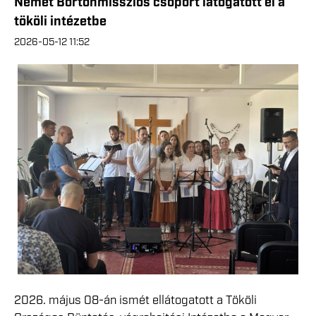
Német Börtönmissziós csoport látogatott el a
tököli intézetbe
2026-05-12 11:52
2026. május 08-án ismét ellátogatott a Tököli