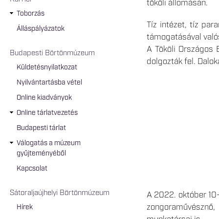
tököli állomásán.
Toborzás
Tíz intézet, tíz p
Álláspályázatok
támogatásával való
A Tököli Országos B
Budapesti Börtönmúzeum
dolgozták fel. Dalok
Küldetésnyilatkozat
Nyilvántartásba vétel
Online kiadványok
Online tárlatvezetés
Budapesti tárlat
Válogatás a múzeum
gyűjteményéből
Kapcsolat
Sátoraljaújhelyi Börtönmúzeum
A 2022. október 10-
zongoraművésznő, a
Hírek