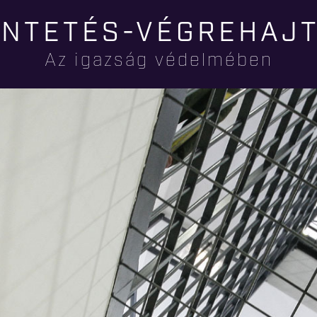
Ugrás a
NTETÉS-VÉGREHAJ
tartalomra
Az igazság védelmében