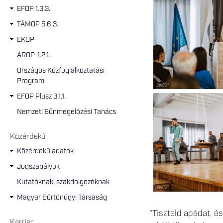
EFOP 1.3.3.
TÁMOP 5.6.3.
EKOP
ÁROP-1.2.1.
Országos Közfoglalkoztatási
Program
EFOP Plusz 3.1.1.
Nemzeti Bűnmegelőzési Tanács
Közérdekű
Közérdekű adatok
Jogszabályok
Kutatóknak, szakdolgozóknak
Magyar Börtönügyi Társaság
"Tiszteld apádat, é
Karrier