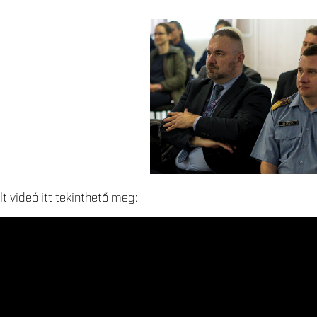
t videó itt tekinthető meg: