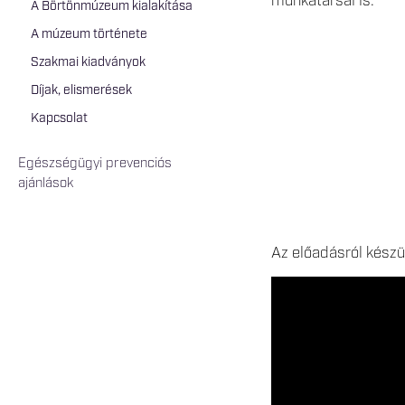
munkatársai is.
A Börtönmúzeum kialakítása
A múzeum története
Szakmai kiadványok
Díjak, elismerések
Kapcsolat
Egészségügyi prevenciós
ajánlások
Az előadásról készül