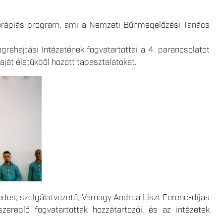
etterápiás program, ami a Nemzeti Bűnmegelőzési Tanács
grehajtási Intézetének fogvatartottai a 4. parancsolatot
saját életükből hozott tapasztalatokat.
edes, szolgálatvezető, Várnagy Andrea Liszt Ferenc-díjas
ereplő fogvatartottak hozzátartozói, és az intézetek