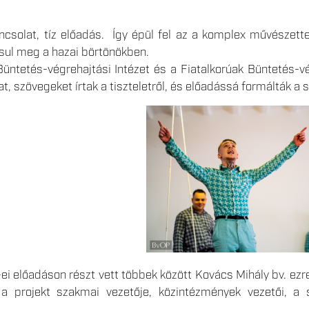
arancsolat, tíz előadás. Így épül fel az a komplex művész
sul meg a hazai börtönökben.
üntetés-végrehajtási Intézet és a Fiatalkorúak Büntetés-vé
at, szövegeket írtak a tiszteletről, és előadássá formálták a 
ei előadáson részt vett többek között Kovács Mihály bv. ezr
 projekt szakmai vezetője, közintézmények vezetői, a sz