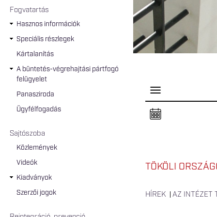
Fogvatartás
Hasznos információk
Speciális részlegek
Kártalanítás
A büntetés-végrehajtási pártfogó
felügyelet
P
Panasziroda
a
n
Ügyfélfogadás
e
l
n
Sajtószoba
y
i
Közlemények
t
á
Videók
s
TÖKÖLI ORSZÁGO
a
Kiadványok
Szerzői jogok
HÍREK
AZ INTÉZET