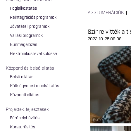
Reintegráció, prevenció
Foglalkoztatás
AGGLOMERÁCIÓK
Reintegrációs programok
Jóvátételi programok
Színre vitték a t
Vallási programok
2022-10-25 06:08
Bűnmegelőzés
Elektronikus levél küldése
Központi és belső ellátás
Belső ellátás
Költségvetési munkáltatás
Központi ellátás
Projektek, fejlesztések
Férőhelybővítés
Korszerűsítés