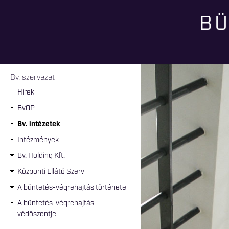
BÜ
Jelenlegi hely
Bv. szervezet
Hírek
BvOP
Bv. intézetek
Intézmények
Bv. Holding Kft.
Központi Ellátó Szerv
A büntetés-végrehajtás története
A büntetés-végrehajtás
védőszentje