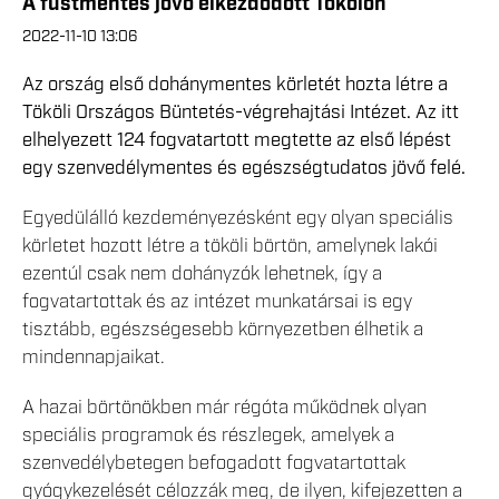
A füstmentes jövő elkezdődött Tökölön
2022-11-10 13:06
Az ország első dohánymentes körletét hozta létre a
Tököli Országos Büntetés-végrehajtási Intézet. Az itt
elhelyezett 124 fogvatartott megtette az első lépést
egy szenvedélymentes és egészségtudatos jövő felé.
Egyedülálló kezdeményezésként egy olyan speciális
körletet hozott létre a tököli börtön, amelynek lakói
ezentúl csak nem dohányzók lehetnek, így a
fogvatartottak és az intézet munkatársai is egy
tisztább, egészségesebb környezetben élhetik a
mindennapjaikat.
A hazai börtönökben már régóta működnek olyan
speciális programok és részlegek, amelyek a
szenvedélybetegen befogadott fogvatartottak
gyógykezelését célozzák meg, de ilyen, kifejezetten a