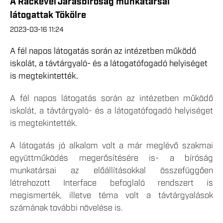
A Ráckevei Járásbíróság munkatársai
látogattak Tökölre
2023-03-16 11:24
A fél napos látogatás során az intézetben működő
iskolát, a távtárgyaló- és a látogatófogadó helyiséget
is megtekintették.
A fél napos látogatás során az intézetben működő
iskolát, a távtárgyaló- és a látogatófogadó helyiséget
is megtekintették.
A látogatás jó alkalom volt a már meglévő szakmai
együttműködés megerősítésére is- a bíróság
munkatársai az előállításokkal összefüggően
létrehozott Interface befoglaló rendszert is
megismerték, illetve téma volt a távtárgyalások
számának további növelése is.