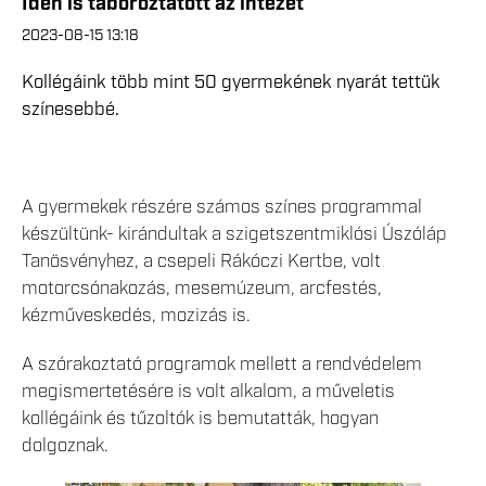
Idén is táboroztatott az intézet
2023-08-15 13:18
Kollégáink több mint 50 gyermekének nyarát tettük
színesebbé.
A gyermekek részére számos színes programmal
készültünk- kirándultak a szigetszentmiklósi Úszóláp
Tanösvényhez, a csepeli Rákóczi Kertbe, volt
motorcsónakozás, mesemúzeum, arcfestés,
kézműveskedés, mozizás is.
A szórakoztató programok mellett a rendvédelem
megismertetésére is volt alkalom, a műveletis
kollégáink és tűzoltók is bemutatták, hogyan
dolgoznak.