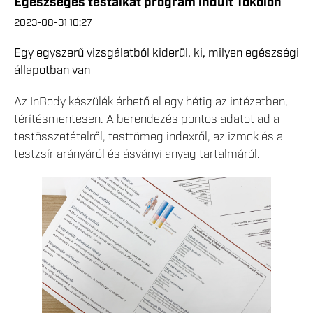
Egészséges testalkat program indult Tökölön
2023-08-31 10:27
Egy egyszerű vizsgálatból kiderül, ki, milyen egészségi
állapotban van
Az InBody készülék érhető el egy hétig az intézetben,
térítésmentesen. A berendezés pontos adatot ad a
testösszetételről, testtömeg indexről, az izmok és a
testzsír arányáról és ásványi anyag tartalmáról.