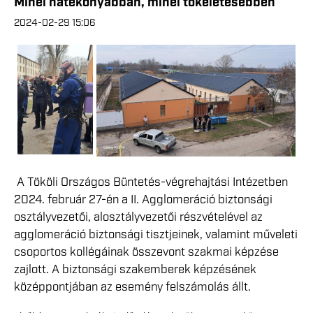
Minél hatékonyabban, minél tökéletesebben
2024-02-29 15:06
A Tököli Országos Büntetés-végrehajtási Intézetben
2024. február 27-én a II. Agglomeráció biztonsági
osztályvezetői, alosztályvezetői részvételével az
agglomeráció biztonsági tisztjeinek, valamint műveleti
csoportos kollégáinak összevont szakmai képzése
zajlott. A biztonsági szakemberek képzésének
középpontjában az esemény felszámolás állt.