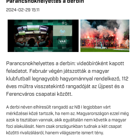
Parancsnokhelyettes a derbin
2024-02-29 15:11
Parancsnokhelyettes a derbin: videóbíróként kapott
feladatot. Február végén játszották a magyar
klubfutball legnagyobb hagyománnyal rendelkező, 112
éves múltra visszatekintő rangadóját az Újpest és a
Ferencváros csapatai között.
A derbi néven elhíresült rangadó az NB I legjobban várt
mérkőzései közé tartozik, ha nem az. Magyarországon ezzel még
azok is tisztában vannak, akik egyáltalán nem követik a magyar
foci alakulását. Nem csak országunkban tudnak a két csapat
közötti rivalizálásról, hanem világszerte ismert tény.