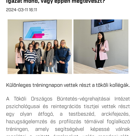
Igazat mond, vagy éppen megtéveszt?
2024-03-11 16:11
Különleges tréningnapon vettek részt a tököli kollégák.
A Tököli Országos Büntetés-végrehajtásai Intézet
pszichológusai és reintegrációs tisztjei vettek részt
egy olyan átfogó, a testbeszéd, arckifejezés,
hazugságelemzés és profilozás témáival foglalkozó
tréningen, amely segítségével képessé válnak