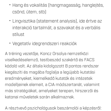
Hang és vokalitás (hangmagasság, hanglejtés,
csönd, ütem, stb)
Lingvisztika (statement analysis), ide értve az
interakció tartalmát, a szavakat és a verbális
stílust
Vegetatív idegrendszeri reakciók
A tréning vezetője, Koncz Orsolya nemzetközi
viselkedéselemző, testbeszéd szakértő és FACS
kódoló volt. Az általa kidolgozott 8 pontos rendszer
kiegészíti és magába foglalja a legújabb kutatási
eredményeket, kiemelkedő kutatók és intézetek
modelljeinek elemeit, a CIA módszertanát, valamint
más stratégiákat, amelyeket terepen, hírszerzői és
katonai műveletek során alkalmaznak.
A résztvevő pszichológusok beszámolói a képzésről: