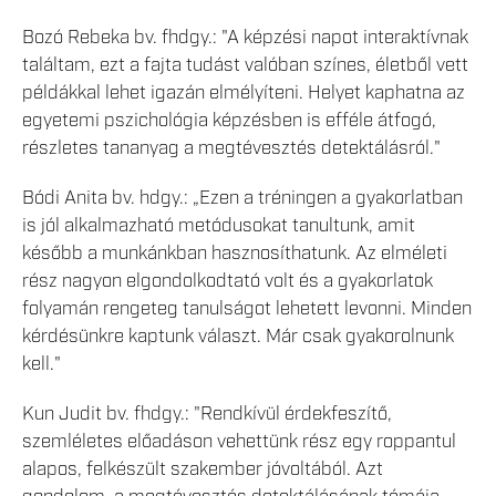
Bozó Rebeka bv. fhdgy.: "A képzési napot interaktívnak
találtam, ezt a fajta tudást valóban színes, életből vett
példákkal lehet igazán elmélyíteni. Helyet kaphatna az
egyetemi pszichológia képzésben is efféle átfogó,
részletes tananyag a megtévesztés detektálásról."
Bódi Anita bv. hdgy.: „Ezen a tréningen a gyakorlatban
is jól alkalmazható metódusokat tanultunk, amit
később a munkánkban hasznosíthatunk. Az elméleti
rész nagyon elgondolkodtató volt és a gyakorlatok
folyamán rengeteg tanulságot lehetett levonni. Minden
kérdésünkre kaptunk választ. Már csak gyakorolnunk
kell."
Kun Judit bv. fhdgy.: "Rendkívül érdekfeszítő,
szemléletes előadáson vehettünk rész egy roppantul
alapos, felkészült szakember jóvoltából. Azt