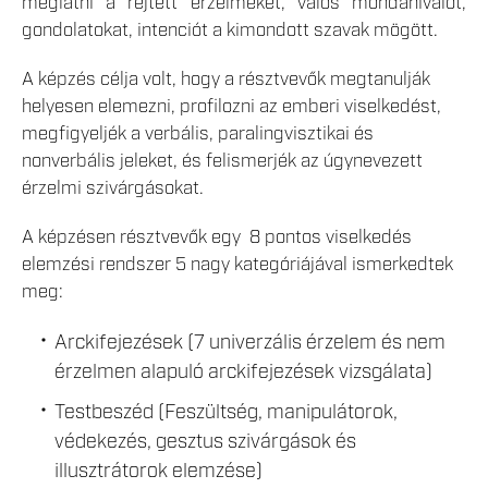
meglátni a rejtett érzelmeket, valós mondanivalót,
gondolatokat, intenciót a kimondott szavak mögött.
A képzés célja volt, hogy a résztvevők megtanulják
helyesen elemezni, profilozni az emberi viselkedést,
megfigyeljék a verbális, paralingvisztikai és
nonverbális jeleket, és felismerjék az úgynevezett
érzelmi szivárgásokat.
A képzésen résztvevők egy 8 pontos viselkedés
elemzési rendszer 5 nagy kategóriájával ismerkedtek
meg:
Arckifejezések (7 univerzális érzelem és nem
érzelmen alapuló arckifejezések vizsgálata)
Testbeszéd (Feszültség, manipulátorok,
védekezés, gesztus szivárgások és
illusztrátorok elemzése)