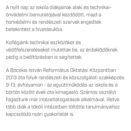
A nyílt nap az iskola diákjainak alaki és technikai-
önvédelmi bemutatójával kezdődött, majd a
honvédelmi és rendészeti szervek engedtek
betekintést a hivatásukba.
Kollégáink technikai eszközöket és
védőfelszereléseket mutattak be, az érdeklődőknek
pedig a beöltözésben is segítettek.
A Bocskai István Református Oktatási Központban
2013 óta folyik rendészeti és közszolgálati szakképzés
9-13. évfolyamon - az együttműködés az iskola és a
börtön között évek óta kimagasló. Számos osztályt
fogadtunk már intézetlátogatások alkalmával, illetve
több diák a tököli intézetben töltötte tanulmányaihoz
kapcsolódó nyári gyakorlatát is.