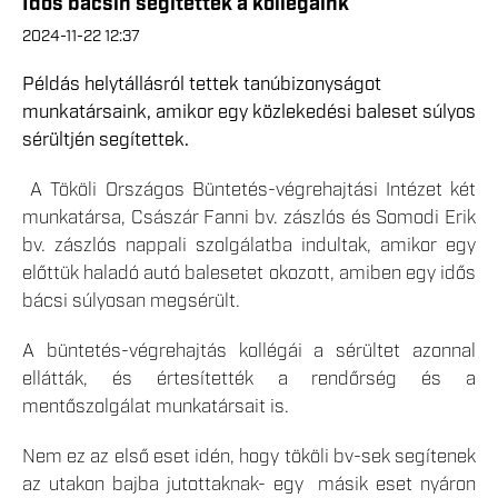
Idős bácsin segítettek a kollégáink
2024-11-22 12:37
Példás helytállásról tettek tanúbizonyságot
munkatársaink, amikor egy közlekedési baleset súlyos
sérültjén segítettek.
A Tököli Országos Büntetés-végrehajtási Intézet két
munkatársa, Császár Fanni bv. zászlós és Somodi Erik
bv. zászlós nappali szolgálatba indultak, amikor egy
előttük haladó autó balesetet okozott, amiben egy idős
bácsi súlyosan megsérült.
A büntetés-végrehajtás kollégái a sérültet azonnal
ellátták, és értesítették a rendőrség és a
mentőszolgálat munkatársait is.
Nem ez az első eset idén, hogy tököli bv-sek segítenek
az utakon bajba jutottaknak- egy másik eset nyáron