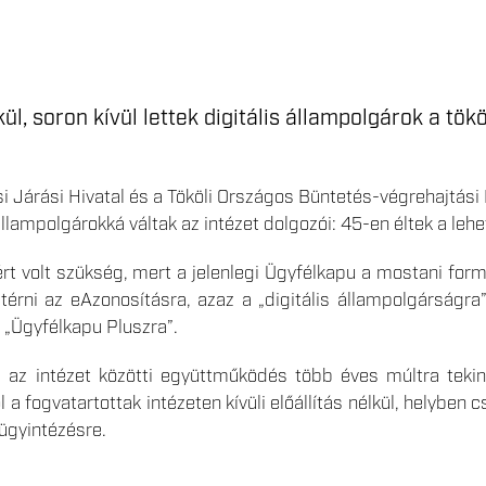
ül, soron kívül lettek digitális állampolgárok a tök
i Járási Hivatal és a Tököli Országos Büntetés-végrehajtás
 állampolgárokká váltak az intézet dolgozói: 45-en éltek a le
ért volt szükség, mert a jelenlegi Ügyfélkapu a mostani fo
l térni az eAzonosításra, azaz a „digitális állampolgárságr
. „Ügyfélkapu Pluszra”.
s az intézet közötti együttműködés több éves múltra tekin
l a fogvatartottak intézeten kívüli előállítás nélkül, helyben 
ügyintézésre.