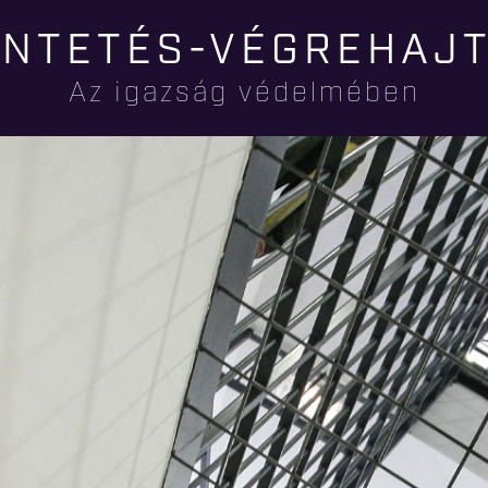
Ugrás a
NTETÉS-VÉGREHAJ
tartalomra
Az igazság védelmében