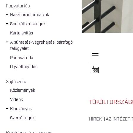
Fogvatartás
Hasznos információk
Speciális részlegek
Kártalanítás
A büntetés-végrehajtási pártfogó
felügyelet
P
Panasziroda
a
n
Ügyfélfogadás
e
l
n
Sajtószoba
y
i
Közlemények
t
á
Videók
s
TÖKÖLI ORSZÁGO
a
Kiadványok
Szerzői jogok
HÍREK
AZ INTÉZET