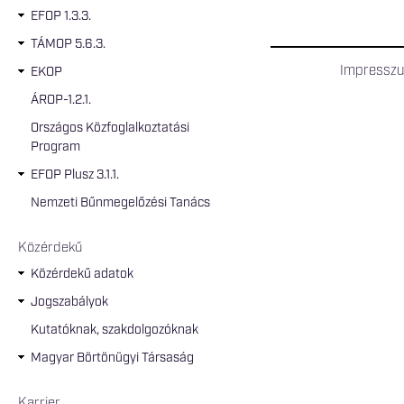
EFOP 1.3.3.
TÁMOP 5.6.3.
Impressz
EKOP
ÁROP-1.2.1.
Országos Közfoglalkoztatási
Program
EFOP Plusz 3.1.1.
Nemzeti Bűnmegelőzési Tanács
Közérdekű
Közérdekű adatok
Jogszabályok
Kutatóknak, szakdolgozóknak
Magyar Börtönügyi Társaság
Karrier