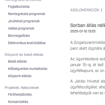
Reintegráció, prevenció
Foglalkoztatás
AGGLOMERÁCIÓK
Reintegrációs programok
Jóvátételi programok
Sorban állás nélk
Vallási programok
2025-01-10 13:25
Bűnmegelőzés
A Szigetszentmiklós
Elektronikus levél küldése
perc alatt digitális
Központi és belső ellátás
Az ügyintézésre az
Belső ellátás
január 15-ig át kel
Költségvetési munkáltatás
ügyfélkapura, az ún
Központi ellátás
A Járási Hivatal é
ügyfélszolgálat, aho
Projektek, fejlesztések
lehetőségük van az 
Férőhelybővítés
Korszerűsítés