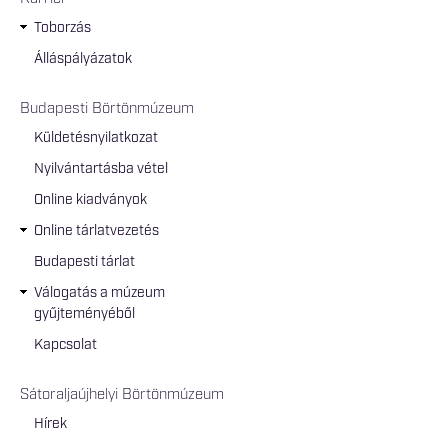
Toborzás
Álláspályázatok
Budapesti Börtönmúzeum
Küldetésnyilatkozat
Nyilvántartásba vétel
Online kiadványok
Online tárlatvezetés
Budapesti tárlat
Válogatás a múzeum
gyűjteményéből
Kapcsolat
Sátoraljaújhelyi Börtönmúzeum
Hírek