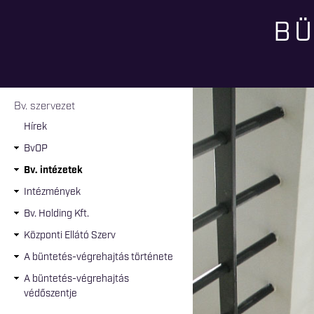
BÜ
Jelenlegi hely
Bv. szervezet
Hírek
BvOP
Bv. intézetek
Intézmények
Bv. Holding Kft.
Központi Ellátó Szerv
A büntetés-végrehajtás története
A büntetés-végrehajtás
védőszentje