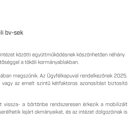
öli bv-sek
i Intézet közötti együttműködésnek köszönhetően néhány
hetőséggel a tököli kormányablakban.
rmában megszűnik. Az Ügyfélkapuval rendelkezőnek 2025.
a” vagy az emelt szintű kétfaktoros azonosítást biztosító
t vissza- a börtönbe rendszeresen érkezik a mobilizált
cserélhetik lejárt okmányaikat, és az intézet dolgozóinak is