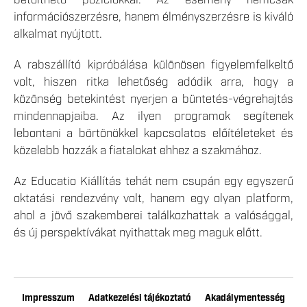
betölthető pozíciókkal. Az esemény nemcsak
információszerzésre, hanem élményszerzésre is kiváló
alkalmat nyújtott.
A rabszállító kipróbálása különösen figyelemfelkeltő
volt, hiszen ritka lehetőség adódik arra, hogy a
közönség betekintést nyerjen a büntetés-végrehajtás
mindennapjaiba. Az ilyen programok segítenek
lebontani a börtönökkel kapcsolatos előítéleteket és
közelebb hozzák a fiatalokat ehhez a szakmához.
Az Educatio Kiállítás tehát nem csupán egy egyszerű
oktatási rendezvény volt, hanem egy olyan platform,
ahol a jövő szakemberei találkozhattak a valósággal,
és új perspektívákat nyithattak meg maguk előtt.
Impresszum
Adatkezelési tájékoztató
Akadálymentesség