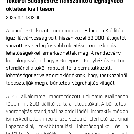
Tökölről Budapestre: Rabszállító a legnagyobb
oktatási kiállításon
2025-02-03 13:00
A január 9-11. között megrendezett Educatio Kiállítás
igazi látványosság volt, hiszen közel 53.000 látogatót
vonzott, akik a legfrissebb oktatási trendekkel és
lehetőségekkel ismerkedhettek meg. A rendezvény
különlegessége, hogy a Budapesti Fegyház és Börtön
standjánál a tököli rabszállító is bemutatkozott,
lehetőséget adva az érdeklődőknek, hogy testközelből
tapasztalják meg a büntetés-végrehajtás világát.
A 25. alkalommal megrendezett Educatio Kiállításon
több mint 200 kiállító várta a látogatókat. A büntetés-
végrehajtás standjánál az érdeklődők interaktív módon
ismerkedhettek meg a szervezetnél elérhető szakmai
képzésekkel, továbbtanulási lehetőségekkel és a